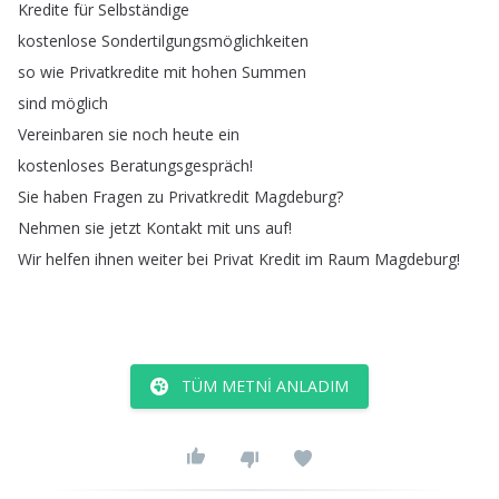
Kredite
für
Selbständige
kostenlose
Sondertilgungsmöglichkeiten
so
wie
Privatkredite
mit
hohen
Summen
sind
möglich
Vereinbaren
sie
noch
heute
ein
kostenloses
Beratungsgespräch
!
Sie
haben
Fragen
zu
Privatkredit
Magdeburg
?
Nehmen
sie
jetzt
Kontakt
mit
uns
auf
!
Wir
helfen
ihnen
weiter
bei
Privat
Kredit
im
Raum
Magdeburg
!
TÜM METNI ANLADIM