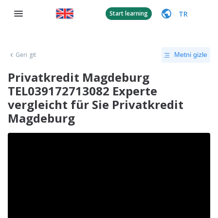
TR
Start learning
Geri git
Metni gizle
Privatkredit Magdeburg
TEL039172713082 Experte
vergleicht für Sie Privatkredit
Magdeburg