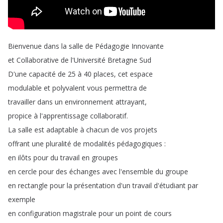
Bienvenue
dans
la
salle
de
Pédagogie
Innovante
et
Collaborative
de
l'Université
Bretagne
Sud
D'une
capacité
de
25
à
40
places
,
cet
espace
modulable
et
polyvalent
vous
permettra
de
travailler
dans
un
environnement
attrayant
,
propice
à
l'apprentissage
collaboratif
.
La
salle
est
adaptable
à
chacun
de
vos
projets
offrant
une
pluralité
de
modalités
pédagogiques
:
en
ilôts
pour
du
travail
en
groupes
en
cercle
pour
des
échanges
avec
l'ensemble
du
groupe
en
rectangle
pour
la
présentation
d'un
travail
d'étudiant
par
exemple
en
configuration
magistrale
pour
un
point
de
cours