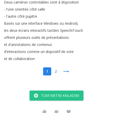
Deux
caméras
controlables
sont
à
disposition
-
l'une
orientée
côté
salle
-
l'autre
côté
pupitre
Basés
sur
une
interface
Windows
ou
Android
,
les
deux
écrans
interactifs
tactiles
SpeechiTouch
offrent
plusieurs
outils
de
présentations
et
d'annotations
de
contenus
d'interactions
comme
un
dispositif
de
vote
et
de
collaboration
1
2
TÜM METNI ANLADIM