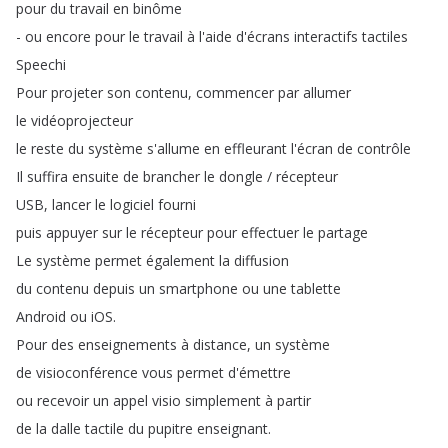
pour
du
travail
en
binôme
-
ou
encore
pour
le
travail
à
l'aide
d'écrans
interactifs
tactiles
Speechi
Pour
projeter
son
contenu
,
commencer
par
allumer
le
vidéoprojecteur
le
reste
du
système
s'allume
en
effleurant
l'écran
de
contrôle
Il
suffira
ensuite
de
brancher
le
dongle
/
récepteur
USB
,
lancer
le
logiciel
fourni
puis
appuyer
sur
le
récepteur
pour
effectuer
le
partage
Le
système
permet
également
la
diffusion
du
contenu
depuis
un
smartphone
ou
une
tablette
Android
ou
iOS
.
Pour
des
enseignements
à
distance
,
un
système
de
visioconférence
vous
permet
d'émettre
ou
recevoir
un
appel
visio
simplement
à
partir
de
la
dalle
tactile
du
pupitre
enseignant
.