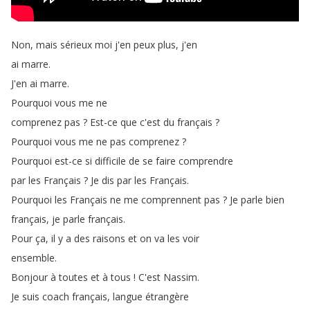
Non
,
mais
sérieux
moi
j'en
peux
plus
,
j'en
ai
marre
.
J'en
ai
marre
.
Pourquoi
vous
me
ne
comprenez
pas
?
Est-ce
que
c'est
du
français
?
Pourquoi
vous
me
ne
pas
comprenez
?
Pourquoi
est-ce
si
difficile
de
se
faire
comprendre
par
les
Français
?
Je
dis
par
les
Français
.
Pourquoi
les
Français
ne
me
comprennent
pas
?
Je
parle
bien
français
,
je
parle
français
.
Pour
ça
,
il
y
a
des
raisons
et
on
va
les
voir
ensemble
.
Bonjour
à
toutes
et
à
tous
!
C'est
Nassim
.
Je
suis
coach
français
,
langue
étrangère