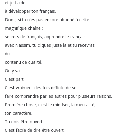
et
je
t'aide
à
développer
ton
français
.
Donc
,
si
tu
n'es
pas
encore
abonné
à
cette
magnifique
chaîne
:
secrets
de
français
,
apprendre
le
français
avec
Nassim
,
tu
cliques
juste
là
et
tu
recevras
du
contenu
de
qualité
.
On
y
va
.
C'est
parti
.
C'est
vraiment
des
fois
difficile
de
se
faire
comprendre
par
les
autres
pour
plusieurs
raisons
.
Première
chose
,
c'est
le
mindset
,
la
mentalité
,
ton
caractère
.
Tu
dois
être
ouvert
.
C'est
facile
de
dire
être
ouvert
.