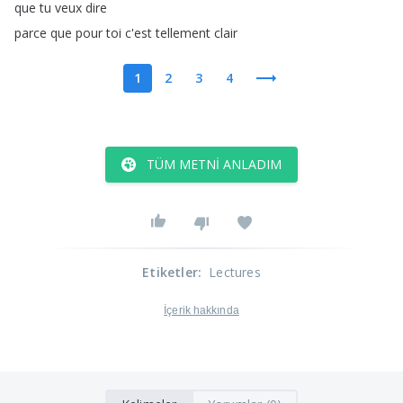
que
tu
veux
dire
parce
que
pour
toi
c'est
tellement
clair
1
2
3
4
TÜM METNI ANLADIM
Etiketler
:
Lectures
İçerik hakkında