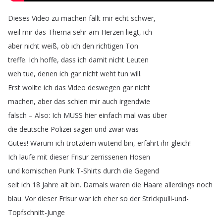
Dieses
Video
zu
machen
fällt
mir
echt
schwer
,
weil
mir
das
Thema
sehr
am
Herzen
liegt
,
ich
aber
nicht
weiß
,
ob
ich
den
richtigen
Ton
treffe
.
Ich
hoffe
,
dass
ich
damit
nicht
Leuten
weh
tue
,
denen
ich
gar
nicht
weht
tun
will
.
Erst
wollte
ich
das
Video
deswegen
gar
nicht
machen
,
aber
das
schien
mir
auch
irgendwie
falsch
–
Also
:
Ich
MUSS
hier
einfach
mal
was
über
die
deutsche
Polizei
sagen
und
zwar
was
Gutes
!
Warum
ich
trotzdem
wütend
bin
,
erfahrt
ihr
gleich
!
Ich
laufe
mit
dieser
Frisur
zerrissenen
Hosen
und
komischen
Punk
T-Shirts
durch
die
Gegend
seit
ich
18
Jahre
alt
bin
.
Damals
waren
die
Haare
allerdings
noch
blau
.
Vor
dieser
Frisur
war
ich
eher
so
der
Strickpulli-und-
Topfschnitt-Junge