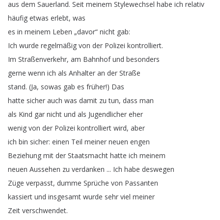
aus
dem
Sauerland
.
Seit
meinem
Stylewechsel
habe
ich
relativ
häufig
etwas
erlebt
,
was
es
in
meinem
Leben
„
davor
“
nicht
gab
:
Ich
wurde
regelmäßig
von
der
Polizei
kontrolliert
.
Im
Straßenverkehr
,
am
Bahnhof
und
besonders
gerne
wenn
ich
als
Anhalter
an
der
Straße
stand
.
(
Ja
,
sowas
gab
es
früher
!
)
Das
hatte
sicher
auch
was
damit
zu
tun
,
dass
man
als
Kind
gar
nicht
und
als
Jugendlicher
eher
wenig
von
der
Polizei
kontrolliert
wird
,
aber
ich
bin
sicher
:
einen
Teil
meiner
neuen
engen
Beziehung
mit
der
Staatsmacht
hatte
ich
meinem
neuen
Aussehen
zu
verdanken
...
Ich
habe
deswegen
Züge
verpasst
,
dumme
Sprüche
von
Passanten
kassiert
und
insgesamt
wurde
sehr
viel
meiner
Zeit
verschwendet
.