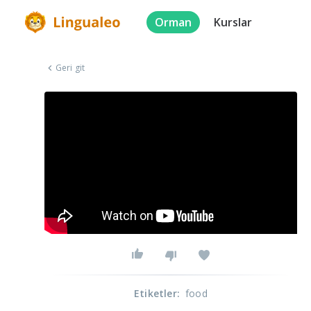
Orman
Kurslar
Geri git
Etiketler
:
food