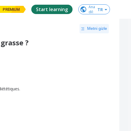
Ana

Start learning
TR
PREMIUM
dil
:
Metni gizle
grasse ?
diététiques
.