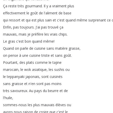
Ça
reste
très
gourmand
.
Il
y
a
vraiment
plus
effectivement
le
goût
de
l'aliment
de
base
qui
ressort
et
qui
est
plus
sain
et
c'est
quand
même
surprenant
ce
Enfin
,
pas
toujours
.
J'ai
pas
trouvé
ça
mauvais
,
mais
je
préfère
les
vrais
chips
.
Le
gras
c'est
bon
quand
même
!
Quand
on
parle
de
cuisine
sans
matière
grasse
,
on
pense
à
une
cuisine
triste
et
sans
goût
.
Pourtant
,
des
plats
comme
le
tajine
marocain
,
le
wok
asiatique
,
les
sushis
ou
le
teppanyaki
japonais
,
sont
cuisinés
sans
graisse
et
n'en
sont
pas
moins
très
savoureux
.
Au
pays
du
beurre
et
de
l'huile
,
sommes-nous
les
plus
mauvais
élèves
ou
avons
nous
raison
de
croire
que
c'est
le