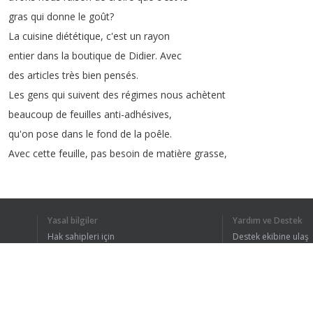
gras
qui
donne
le
goût
?
La
cuisine
diététique
,
c'est
un
rayon
entier
dans
la
boutique
de
Didier
.
Avec
des
articles
très
bien
pensés
.
Les
gens
qui
suivent
des
régimes
nous
achètent
beaucoup
de
feuilles
anti-adhésives
,
qu'on
pose
dans
le
fond
de
la
poêle
.
Avec
cette
feuille
,
pas
besoin
de
matière
grasse
,
elle
est
réutilisable
à
volonté
,
bien
pratique
quand
on
ne
veut
pas
investir
dans
une
poêle
anti-adhésive
à
Yasal bilgiler
Yardım ve Destek
50
euros
.
Hak sahipleri için
Destek ekibine ulaş
L'autre
star
de
ce
rayon
c'est
le
Gizlilik Politikası
FAQ
Kullanıcı Sözleşmesi
silicone
.
C'est
une
cuisson
à
circuit
fermé
,
qui
préserve
les
vitamines
aussi
.