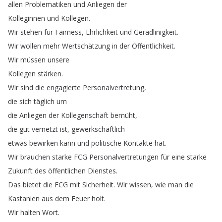
allen
Problematiken
und
Anliegen
der
Kolleginnen
und
Kollegen
.
Wir
stehen
für
Fairness
,
Ehrlichkeit
und
Geradlinigkeit
.
Wir
wollen
mehr
Wertschätzung
in
der
Öffentlichkeit
.
Wir
müssen
unsere
Kollegen
stärken
.
Wir
sind
die
engagierte
Personalvertretung
,
die
sich
täglich
um
die
Anliegen
der
Kollegenschaft
bemüht
,
die
gut
vernetzt
ist
,
gewerkschaftlich
etwas
bewirken
kann
und
politische
Kontakte
hat
.
Wir
brauchen
starke
FCG
Personalvertretungen
für
eine
starke
Zukunft
des
öffentlichen
Dienstes
.
Das
bietet
die
FCG
mit
Sicherheit
.
Wir
wissen
,
wie
man
die
Kastanien
aus
dem
Feuer
holt
.
Wir
halten
Wort
.