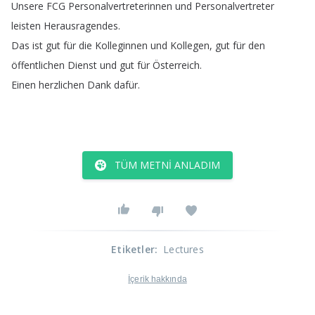
Unsere
FCG
Personalvertreterinnen
und
Personalvertreter
leisten
Herausragendes
.
Das
ist
gut
für
die
Kolleginnen
und
Kollegen
,
gut
für
den
öffentlichen
Dienst
und
gut
für
Österreich
.
Einen
herzlichen
Dank
dafür
.
TÜM METNI ANLADIM
Etiketler
:
Lectures
İçerik hakkında