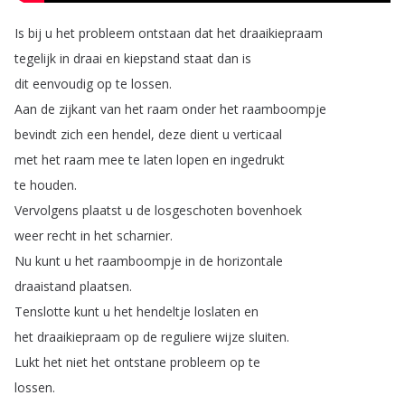
Is
bij
u
het
probleem
ontstaan
dat
het
draaikiepraam
tegelijk
in
draai
en
kiepstand
staat
dan
is
dit
eenvoudig
op
te
lossen
.
Aan
de
zijkant
van
het
raam
onder
het
raamboompje
bevindt
zich
een
hendel
,
deze
dient
u
verticaal
met
het
raam
mee
te
laten
lopen
en
ingedrukt
te
houden
.
Vervolgens
plaatst
u
de
losgeschoten
bovenhoek
weer
recht
in
het
scharnier
.
Nu
kunt
u
het
raamboompje
in
de
horizontale
draaistand
plaatsen
.
Tenslotte
kunt
u
het
hendeltje
loslaten
en
het
draaikiepraam
op
de
reguliere
wijze
sluiten
.
Lukt
het
niet
het
ontstane
probleem
op
te
lossen
.