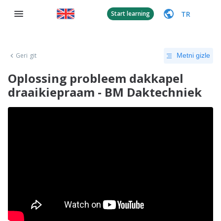
TR
Start learning
Geri git
Metni gizle
Oplossing probleem dakkapel
draaikiepraam - BM Daktechniek