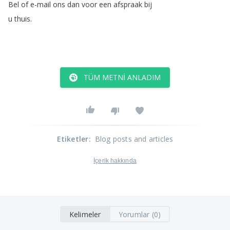
Bel
of
e-mail
ons
dan
voor
een
afspraak
bij
u
thuis
.
TÜM METNI ANLADIM
Etiketler
:
Blog posts and articles
İçerik hakkında
Kelimeler
Yorumlar (0)