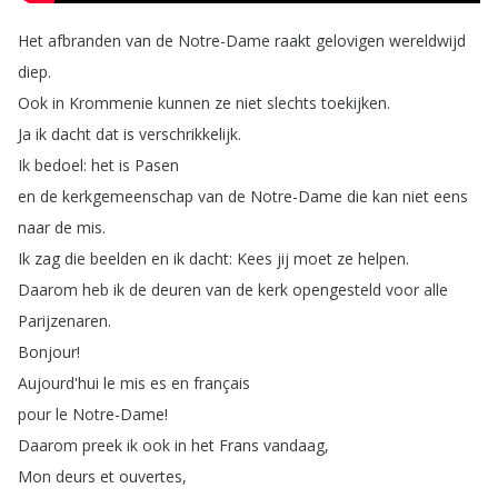
Het
afbranden
van
de
Notre-Dame
raakt
gelovigen
wereldwijd
diep
.
Ook
in
Krommenie
kunnen
ze
niet
slechts
toekijken
.
Ja
ik
dacht
dat
is
verschrikkelijk
.
Ik
bedoel
:
het
is
Pasen
en
de
kerkgemeenschap
van
de
Notre-Dame
die
kan
niet
eens
naar
de
mis
.
Ik
zag
die
beelden
en
ik
dacht
:
Kees
jij
moet
ze
helpen
.
Daarom
heb
ik
de
deuren
van
de
kerk
opengesteld
voor
alle
Parijzenaren
.
Bonjour
!
Aujourd'hui
le
mis
es
en
français
pour
le
Notre-Dame
!
Daarom
preek
ik
ook
in
het
Frans
vandaag
,
Mon
deurs
et
ouvertes
,