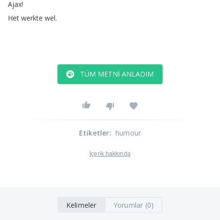
Ajax
!
Het
werkte
wel
.
TÜM METNI ANLADIM
Etiketler
:
humour
İçerik hakkında
Kelimeler
Yorumlar (0)