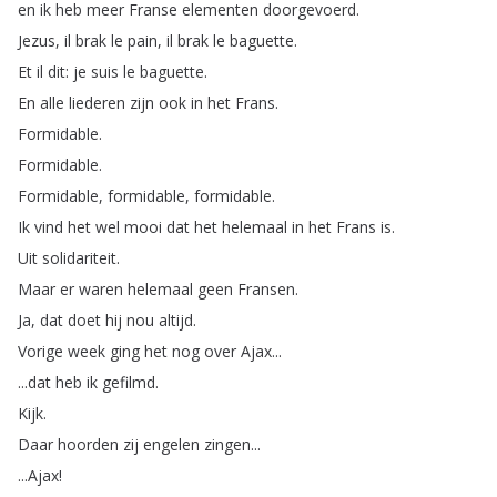
en
ik
heb
meer
Franse
elementen
doorgevoerd
.
Jezus
,
il
brak
le
pain
,
il
brak
le
baguette
.
Et
il
dit
:
je
suis
le
baguette
.
En
alle
liederen
zijn
ook
in
het
Frans
.
Formidable
.
Formidable
.
Formidable
,
formidable
,
formidable
.
Ik
vind
het
wel
mooi
dat
het
helemaal
in
het
Frans
is
.
Uit
solidariteit
.
Maar
er
waren
helemaal
geen
Fransen
.
Ja
,
dat
doet
hij
nou
altijd
.
Vorige
week
ging
het
nog
over
Ajax
...
...
dat
heb
ik
gefilmd
.
Kijk
.
Daar
hoorden
zij
engelen
zingen
...
...
Ajax
!