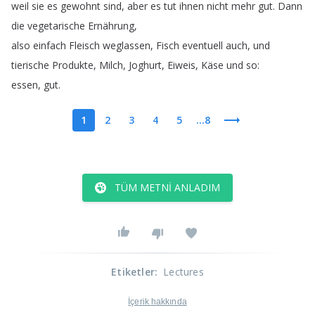
weil
sie
es
gewohnt
sind
,
aber
es
tut
ihnen
nicht
mehr
gut
.
Dann
die
vegetarische
Ernährung
,
also
einfach
Fleisch
weglassen
,
Fisch
eventuell
auch
,
und
tierische
Produkte
,
Milch
,
Joghurt
,
Eiweis
,
Käse
und
so
:
essen
,
gut
.
1
2
3
4
5
...8
TÜM METNI ANLADIM
Etiketler
:
Lectures
İçerik hakkında