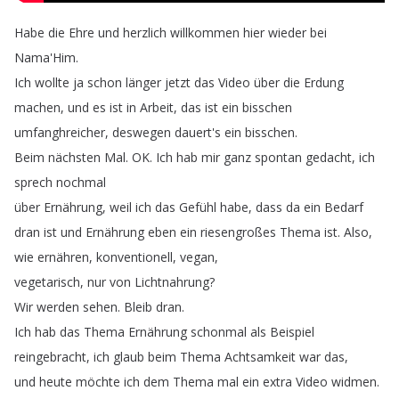
Habe
die
Ehre
und
herzlich
willkommen
hier
wieder
bei
Nama'Him
.
Ich
wollte
ja
schon
länger
jetzt
das
Video
über
die
Erdung
machen
,
und
es
ist
in
Arbeit
,
das
ist
ein
bisschen
umfanghreicher
,
deswegen
dauert's
ein
bisschen
.
Beim
nächsten
Mal
.
OK
.
Ich
hab
mir
ganz
spontan
gedacht
,
ich
sprech
nochmal
über
Ernährung
,
weil
ich
das
Gefühl
habe
,
dass
da
ein
Bedarf
dran
ist
und
Ernährung
eben
ein
riesengroßes
Thema
ist
.
Also
,
wie
ernähren
,
konventionell
,
vegan
,
vegetarisch
,
nur
von
Lichtnahrung
?
Wir
werden
sehen
.
Bleib
dran
.
Ich
hab
das
Thema
Ernährung
schonmal
als
Beispiel
reingebracht
,
ich
glaub
beim
Thema
Achtsamkeit
war
das
,
und
heute
möchte
ich
dem
Thema
mal
ein
extra
Video
widmen
.