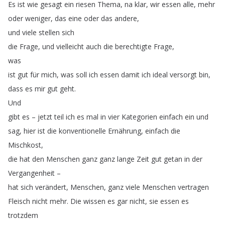
Es
ist
wie
gesagt
ein
riesen
Thema
,
na
klar
,
wir
essen
alle
,
mehr
oder
weniger
,
das
eine
oder
das
andere
,
und
viele
stellen
sich
die
Frage
,
und
vielleicht
auch
die
berechtigte
Frage
,
was
ist
gut
für
mich
,
was
soll
ich
essen
damit
ich
ideal
versorgt
bin
,
dass
es
mir
gut
geht
.
Und
gibt
es
–
jetzt
teil
ich
es
mal
in
vier
Kategorien
einfach
ein
und
sag
,
hier
ist
die
konventionelle
Ernährung
,
einfach
die
Mischkost
,
die
hat
den
Menschen
ganz
ganz
lange
Zeit
gut
getan
in
der
Vergangenheit
–
hat
sich
verändert
,
Menschen
,
ganz
viele
Menschen
vertragen
Fleisch
nicht
mehr
.
Die
wissen
es
gar
nicht
,
sie
essen
es
trotzdem