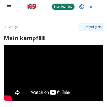
TR
Start learning
Geri git
Metni gizle
Mein kampf!!!!!