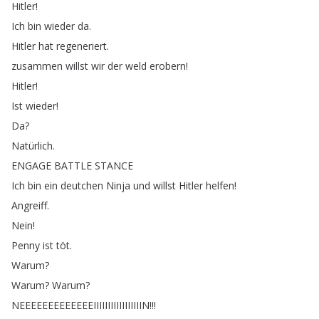
Hitler
!
Ich
bin
wieder
da
.
Hitler
hat
regeneriert
.
zusammen
willst
wir
der
weld
erobern
!
Hitler
!
Ist
wieder
!
Da
?
Natürlich
.
ENGAGE
BATTLE
STANCE
Ich
bin
ein
deutchen
Ninja
und
willst
Hitler
helfen
!
Angreiff
.
Nein
!
Penny
ist
töt
.
Warum
?
Warum
?
Warum
?
NEEEEEEEEEEEEEIIIIIIIIIIIIIIIIIN
!!!