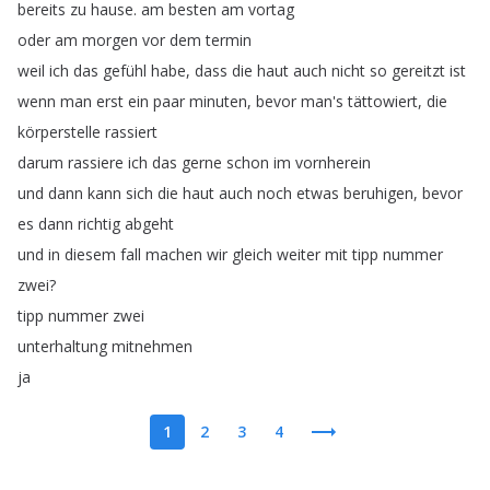
bereits
zu
hause
.
am
besten
am
vortag
oder
am
morgen
vor
dem
termin
weil
ich
das
gefühl
habe
,
dass
die
haut
auch
nicht
so
gereitzt
ist
wenn
man
erst
ein
paar
minuten
,
bevor
man's
tättowiert
,
die
körperstelle
rassiert
darum
rassiere
ich
das
gerne
schon
im
vornherein
und
dann
kann
sich
die
haut
auch
noch
etwas
beruhigen
,
bevor
es
dann
richtig
abgeht
und
in
diesem
fall
machen
wir
gleich
weiter
mit
tipp
nummer
zwei
?
tipp
nummer
zwei
unterhaltung
mitnehmen
ja
1
2
3
4