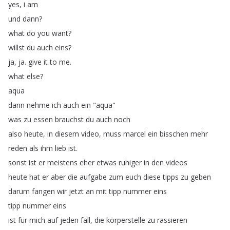
yes
,
i
am
und
dann
?
what
do
you
want
?
willst
du
auch
eins
?
ja
,
ja
.
give
it
to
me
.
what
else
?
aqua
dann
nehme
ich
auch
ein
"
aqua
"
was
zu
essen
brauchst
du
auch
noch
also
heute
,
in
diesem
video
,
muss
marcel
ein
bisschen
mehr
reden
als
ihm
lieb
ist
.
sonst
ist
er
meistens
eher
etwas
ruhiger
in
den
videos
heute
hat
er
aber
die
aufgabe
zum
euch
diese
tipps
zu
geben
darum
fangen
wir
jetzt
an
mit
tipp
nummer
eins
tipp
nummer
eins
ist
für
mich
auf
jeden
fall
,
die
körperstelle
zu
rassieren