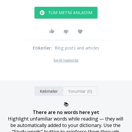
TÜM METNI ANLADIM
Etiketler
:
Blog posts and articles
İçerik hakkında
Kelimeler
Yorumlar (0)
📚
There are no words here yet
Highlight unfamiliar words while reading — they will 
be automatically added to your dictionary. Use the 
“Study words” button to reinforce them through 