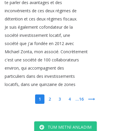
te
parler
des
avantages
et
des
inconvénients
de
ces
deux
régimes
de
détention
et
ces
deux
régimes
fiscaux
.
Je
suis
également
cofondateur
de
la
société
investissement
locatif
,
une
société
que
j'ai
fondée
en
2012
avec
Michael
Zonta
,
mon
associé
.
Concrètement
c'est
une
société
de
100
collaborateurs
environ
,
qui
accompagnent
des
particuliers
dans
des
investissements
locatifs
,
dans
une
quinzaine
de
zones
1
2
3
4
...16
TÜM METNI ANLADIM