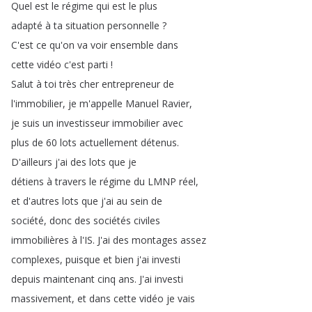
Quel
est
le
régime
qui
est
le
plus
adapté
à
ta
situation
personnelle
?
C'est
ce
qu'on
va
voir
ensemble
dans
cette
vidéo
c'est
parti
!
Salut
à
toi
très
cher
entrepreneur
de
l'immobilier
,
je
m'appelle
Manuel
Ravier
,
je
suis
un
investisseur
immobilier
avec
plus
de
60
lots
actuellement
détenus
.
D'ailleurs
j'ai
des
lots
que
je
détiens
à
travers
le
régime
du
LMNP
réel
,
et
d'autres
lots
que
j'ai
au
sein
de
société
,
donc
des
sociétés
civiles
immobilières
à
l'IS
.
J'ai
des
montages
assez
complexes
,
puisque
et
bien
j'ai
investi
depuis
maintenant
cinq
ans
.
J'ai
investi
massivement
,
et
dans
cette
vidéo
je
vais