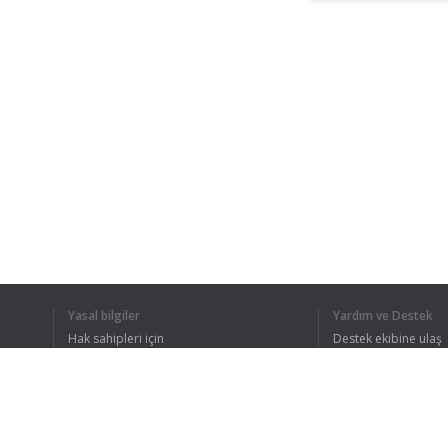
Yasal bilgiler
Yardım ve Destek
Hak sahipleri için
Destek ekibine ulaş
Gizlilik Politikası
FAQ
Kullanıcı Sözleşmesi