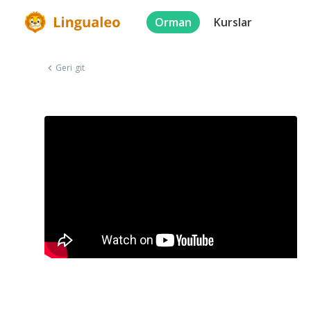
Orman
Kurslar
Geri git