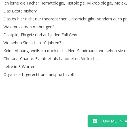
Ich
lerne
die
Fächer
Hematologie
,
Histologie
,
Mikrobiologie
,
Moleku
Das
Beste
bisher
?
Das
es
hier
nicht
nur
theoretischen
Unterricht
gibt
,
sondern
auch
pr
Was
muss
man
mitbringen
?
Disziplin
,
Ehrgeiz
und
auf
jeden
Fall
Geduld
.
Wo
sehen
Sie
sich
in
10
Jahren
?
Keine
Ahnung
,
weiß
ich
doch
nicht
.
Herr
Sandmann
,
wo
sehen
sie
m
Chefarzt
Charité
.
Eventuell
als
Laborleiter
,
Vielleicht
.
Lette
in
3
Worten
!
Organisiert
,
gerecht
und
anspruchsvoll
.
TÜM METNI 