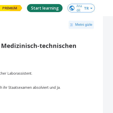
Ana

Start learning
TR
PREMIUM
dil
:
Metni gizle
m Medizinisch-technischen
cher
Laborassistent
.
ch
ihr
Staatsexamen
absolviert
und
Ja
.