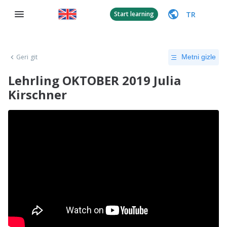
TR
Start learning
Geri git
Metni gizle
Lehrling OKTOBER 2019 Julia
Kirschner