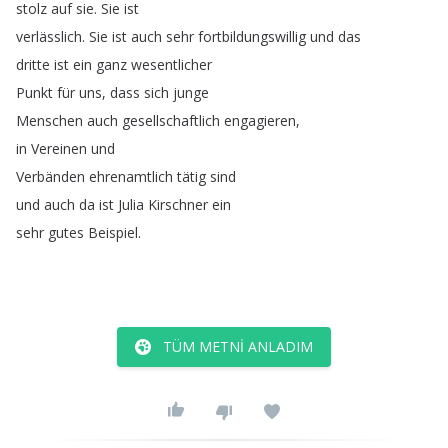
stolz
auf
sie
.
Sie
ist
verlässlich
.
Sie
ist
auch
sehr
fortbildungswillig
und
das
dritte
ist
ein
ganz
wesentlicher
Punkt
für
uns
,
dass
sich
junge
Menschen
auch
gesellschaftlich
engagieren
,
in
Vereinen
und
Verbänden
ehrenamtlich
tätig
sind
und
auch
da
ist
Julia
Kirschner
ein
sehr
gutes
Beispiel
.
TÜM METNI ANLADIM