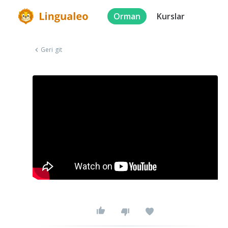
Orman
Kurslar
Geri git