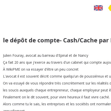
le dépôt de compte- Cash/Cache par
Julien
Fouray
,
avocat
au
barreau
d'Epinal
et
de
Nancy
Ça
fait
20
ans
que
j'exerce
au
travers
d'un
cabinet
qui
compte
aujou
À
WikiPME
on
va
essayer
d'être
un
peu
concret
L'avocat
il
est
souvent
décrit
comme
quelqu'un
de
poussiéreux
et
u
On
va
essayé
de
vous
répondre
très
concrètement
sur
les
réalités
les
soucis
auxquels
chaque
entrepreneur
,
chaque
employeur
peut
ê
Finalement
on
le
dit
souvent
,
pour
vivre
heureux
il
faut
vivre
caché
.
Alors
comme
tu
le
sais
,
les
entreprises
et
les
sociétés
ont
normale
annuellement