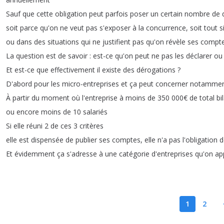
Sauf
que
cette
obligation
peut
parfois
poser
un
certain
nombre
de
soit
parce
qu'on
ne
veut
pas
s'exposer
à
la
concurrence
,
soit
tout
s
ou
dans
des
situations
qui
ne
justifient
pas
qu'on
révèle
ses
compt
La
question
est
de
savoir
:
est-ce
qu'on
peut
ne
pas
les
déclarer
ou
Et
est-ce
que
effectivement
il
existe
des
dérogations
?
D'abord
pour
les
micro-entreprises
et
ça
peut
concerner
notamme
À
partir
du
moment
où
l'entreprise
à
moins
de
350 000€
de
total
bi
ou
encore
moins
de
10
salariés
Si
elle
réuni
2
de
ces
3
critères
elle
est
dispensée
de
publier
ses
comptes
,
elle
n'a
pas
l'obligation
d
Et
évidemment
ça
s'adresse
à
une
catégorie
d'entreprises
qu'on
ap
1
2