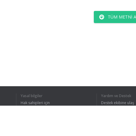
TÜM METNI 
Yasal bilgiler
Yardım ve Destek
Hak sahipleri için
Destek ekibine ulaş
Gizlilik Politikası
FAQ
Kullanıcı Sözleşmesi