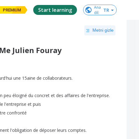
Ana

Start learning
TR
PREMIUM
dil
:
Metni gizle
 Me Julien Fouray
rd'hui
une
15aine
de
collaborateurs
.
n
peu
éloigné
du
concret
et
des
affaires
de
l'entreprise
.
de
l'entreprise
et
puis
tre
confronté
ment
l'obligation
de
déposer
leurs
comptes
.