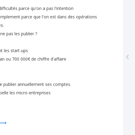
difficultés
parce
qu'on
a
pas
l'intention
implement
parce
que
l'on
est
dans
des
opérations
es
.
ne
pas
les
publier
?
nt
les
start-ups
lan
ou
700 000€
de
chiffre
d'affaire
e
publier
annuellement
ses
comptes
.
pelle
les
micro-entreprises