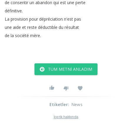
de
consentir
un
abandon
qui
est
une
perte
définitive
.
La
provision
pour
dépréciation
n'est
pas
une
aide
et
reste
déductible
du
résultat
de
la
société
mère
.
TÜM METNI ANLADIM
Etiketler
:
News
İçerik hakkında