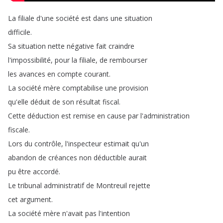
La
filiale
d'une
société
est
dans
une
situation
difficile
.
Sa
situation
nette
négative
fait
craindre
l'impossibilité
,
pour
la
filiale
,
de
rembourser
les
avances
en
compte
courant
.
La
société
mère
comptabilise
une
provision
qu'elle
déduit
de
son
résultat
fiscal
.
Cette
déduction
est
remise
en
cause
par
l'administration
fiscale
.
Lors
du
contrôle
,
l'inspecteur
estimait
qu'un
abandon
de
créances
non
déductible
aurait
pu
être
accordé
.
Le
tribunal
administratif
de
Montreuil
rejette
cet
argument
.
La
société
mère
n'avait
pas
l'intention