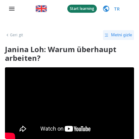
TR
Start learning
Geri git
Metni gizle
Janina Loh: Warum überhaupt
arbeiten?