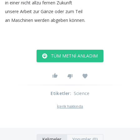
in
einer
nicht
allzu
fernen
Zukunft
unsere
Arbeit
zur
Gänze
oder
zum
Teil
an
Maschinen
werden
abgeben
können
.
TÜM METNI ANLADIM
Etiketler
:
Science
İçerik hakkında
Kelimeler
Yorumlar (0)