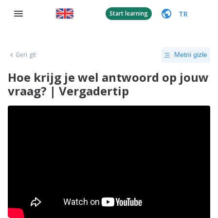
TR
Start learning
Geri git
Metni gizle
Hoe krijg je wel antwoord op jouw
vraag? | Vergadertip