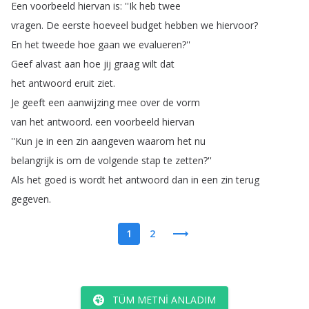
Een
voorbeeld
hiervan
is
: ''Ik
heb
twee
vragen
.
De
eerste
hoeveel
budget
hebben
we
hiervoor
?
En
het
tweede
hoe
gaan
we
evalueren
?''
Geef
alvast
aan
hoe
jij
graag
wilt
dat
het
antwoord
eruit
ziet
.
Je
geeft
een
aanwijzing
mee
over
de
vorm
van
het
antwoord
.
een
voorbeeld
hiervan
''Kun
je
in
een
zin
aangeven
waarom
het
nu
belangrijk
is
om
de
volgende
stap
te
zetten
?''
Als
het
goed
is
wordt
het
antwoord
dan
in
een
zin
terug
gegeven
.
1
2
TÜM METNI ANLADIM