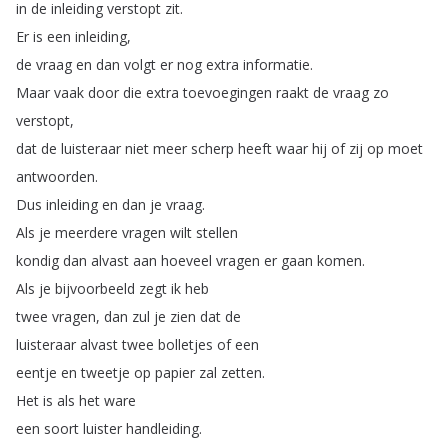
in
de
inleiding
verstopt
zit
.
Er
is
een
inleiding
,
de
vraag
en
dan
volgt
er
nog
extra
informatie
.
Maar
vaak
door
die
extra
toevoegingen
raakt
de
vraag
zo
verstopt
,
dat
de
luisteraar
niet
meer
scherp
heeft
waar
hij
of
zij
op
moet
antwoorden
.
Dus
inleiding
en
dan
je
vraag
.
Als
je
meerdere
vragen
wilt
stellen
kondig
dan
alvast
aan
hoeveel
vragen
er
gaan
komen
.
Als
je
bijvoorbeeld
zegt
ik
heb
twee
vragen
,
dan
zul
je
zien
dat
de
luisteraar
alvast
twee
bolletjes
of
een
eentje
en
tweetje
op
papier
zal
zetten
.
Het
is
als
het
ware
een
soort
luister
handleiding
.