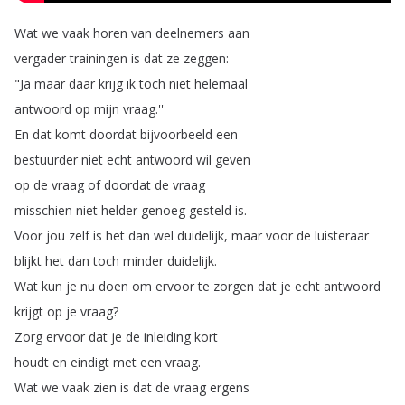
Wat
we
vaak
horen
van
deelnemers
aan
vergader
trainingen
is
dat
ze
zeggen
:
"
Ja
maar
daar
krijg
ik
toch
niet
helemaal
antwoord
op
mijn
vraag
.''
En
dat
komt
doordat
bijvoorbeeld
een
bestuurder
niet
echt
antwoord
wil
geven
op
de
vraag
of
doordat
de
vraag
misschien
niet
helder
genoeg
gesteld
is
.
Voor
jou
zelf
is
het
dan
wel
duidelijk
,
maar
voor
de
luisteraar
blijkt
het
dan
toch
minder
duidelijk
.
Wat
kun
je
nu
doen
om
ervoor
te
zorgen
dat
je
echt
antwoord
krijgt
op
je
vraag
?
Zorg
ervoor
dat
je
de
inleiding
kort
houdt
en
eindigt
met
een
vraag
.
Wat
we
vaak
zien
is
dat
de
vraag
ergens