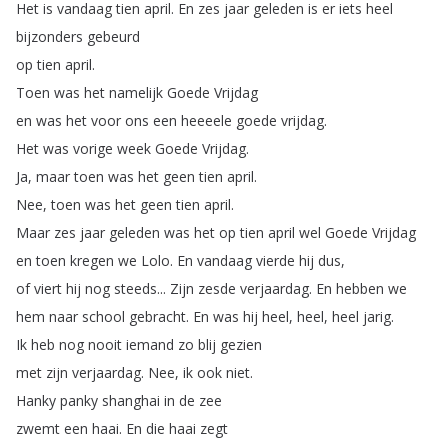
Het
is
vandaag
tien
april
.
En
zes
jaar
geleden
is
er
iets
heel
bijzonders
gebeurd
op
tien
april
.
Toen
was
het
namelijk
Goede
Vrijdag
en
was
het
voor
ons
een
heeeele
goede
vrijdag
.
Het
was
vorige
week
Goede
Vrijdag
.
Ja
,
maar
toen
was
het
geen
tien
april
.
Nee
,
toen
was
het
geen
tien
april
.
Maar
zes
jaar
geleden
was
het
op
tien
april
wel
Goede
Vrijdag
en
toen
kregen
we
Lolo
.
En
vandaag
vierde
hij
dus
,
of
viert
hij
nog
steeds
...
Zijn
zesde
verjaardag
.
En
hebben
we
hem
naar
school
gebracht
.
En
was
hij
heel
,
heel
,
heel
jarig
.
Ik
heb
nog
nooit
iemand
zo
blij
gezien
met
zijn
verjaardag
.
Nee
,
ik
ook
niet
.
Hanky
panky
shanghai
in
de
zee
zwemt
een
haai
.
En
die
haai
zegt