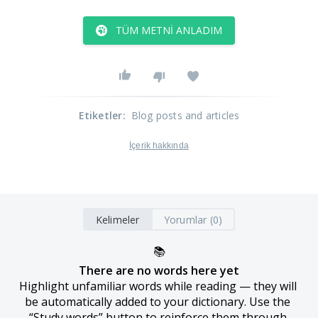
TÜM METNI ANLADIM
Etiketler
:
Blog posts and articles
İçerik hakkında
Kelimeler
Yorumlar (0)
📚
There are no words here yet
Highlight unfamiliar words while reading — they will 
be automatically added to your dictionary. Use the 
“Study words” button to reinforce them through 