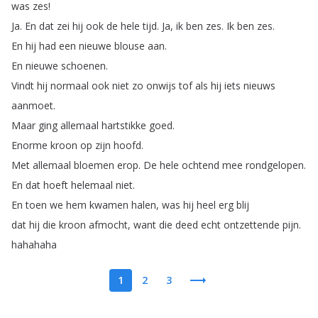
was
zes
!
Ja
.
En
dat
zei
hij
ook
de
hele
tijd
.
Ja
,
ik
ben
zes
.
Ik
ben
zes
.
En
hij
had
een
nieuwe
blouse
aan
.
En
nieuwe
schoenen
.
Vindt
hij
normaal
ook
niet
zo
onwijs
tof
als
hij
iets
nieuws
aanmoet
.
Maar
ging
allemaal
hartstikke
goed
.
Enorme
kroon
op
zijn
hoofd
.
Met
allemaal
bloemen
erop
.
De
hele
ochtend
mee
rondgelopen
.
En
dat
hoeft
helemaal
niet
.
En
toen
we
hem
kwamen
halen
,
was
hij
heel
erg
blij
dat
hij
die
kroon
afmocht
,
want
die
deed
echt
ontzettende
pijn
.
hahahaha
1
2
3