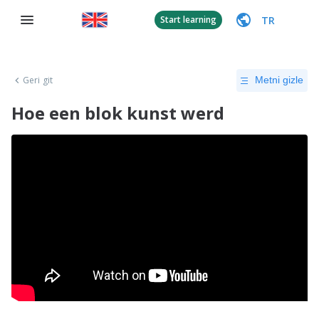
TR
Start learning
Geri git
Metni gizle
Hoe een blok kunst werd