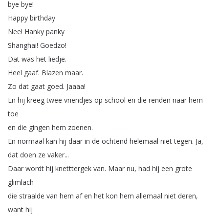
bye
bye
!
Happy
birthday
Nee
!
Hanky
panky
Shanghai
!
Goedzo
!
Dat
was
het
liedje
.
Heel
gaaf
.
Blazen
maar
.
Zo
dat
gaat
goed
.
Jaaaa
!
En
hij
kreeg
twee
vriendjes
op
school
en
die
renden
naar
hem
toe
en
die
gingen
hem
zoenen
.
En
normaal
kan
hij
daar
in
de
ochtend
helemaal
niet
tegen
.
Ja
,
dat
doen
ze
vaker
...
Daar
wordt
hij
knetttergek
van
.
Maar
nu
,
had
hij
een
grote
glimlach
die
straalde
van
hem
af
en
het
kon
hem
allemaal
niet
deren
,
want
hij