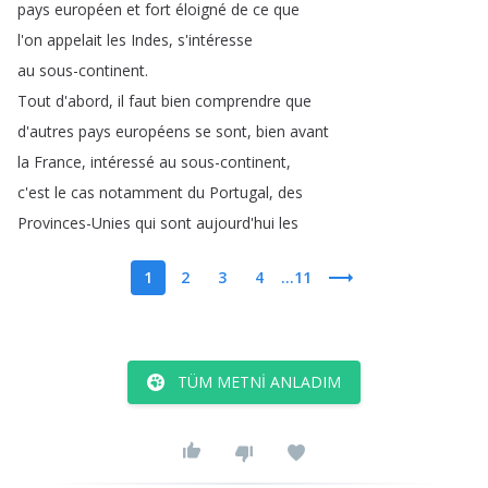
pays
européen
et
fort
éloigné
de
ce
que
l'on
appelait
les
Indes
,
s'intéresse
au
sous-continent
.
Tout
d'abord
,
il
faut
bien
comprendre
que
d'autres
pays
européens
se
sont
,
bien
avant
la
France
,
intéressé
au
sous-continent
,
c'est
le
cas
notamment
du
Portugal
,
des
Provinces-Unies
qui
sont
aujourd'hui
les
1
2
3
4
...11
TÜM METNI ANLADIM