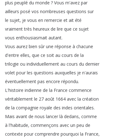
plus
peuplé
du
monde
?
Vous
m'avez
par
ailleurs
posé
vos
nombreuses
questions
sur
le
sujet
,
je
vous
en
remercie
et
ait
été
vraiment
très
heureux
de
lire
que
ce
sujet
vous
enthousiasmait
autant
.
Vous
aurez
bien
sûr
une
réponse
à
chacune
d'entre
elles
,
que
ce
soit
au
cours
de
la
trilogie
ou
individuellement
au
cours
du
dernier
volet
pour
les
questions
auxquelles
je
n'aurais
éventuellement
pas
encore
répondu
.
L'histoire
indienne
de
la
France
commence
véritablement
le
27
août
1664
avec
la
création
de
la
compagnie
royale
des
indes
orientales
.
Mais
avant
de
nous
lancer
là
dedans
,
comme
à
l'habitude
,
commençons
avec
un
peu
de
contexte
pour
comprendre
pourquoi
la
France
,