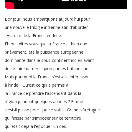
Bonjour
,
nous
embarquons
aujourd'hui
pour
une
nouvelle
trilogie
indienne
afin
d'aborder
l'Histoire
de
la
France
en
Inde
.
Eh
oui
,
dites
vous
que
la
France
a
,
bien
que
brièvement
,
été
la
puissance
européenne
dominante
dans
le
sous-continent
indien
avant
de
se
faire
damer
le
pion
par
les
britanniques
.
Mais
pourquoi
la
France
s'est-elle
intéressée
à
l'Inde
?
Qu'est
ce
qui
a
permis
à
la
France
de
prendre
l'ascendant
dans
la
région
pendant
quelques
années
?
Et
que
s'est-il
passé
pour
que
ce
soit
la
Grande-Bretagne
qui
finisse
par
s'imposer
sur
ce
territoire
qui
était
déjà
à
l'époque
l'un
des