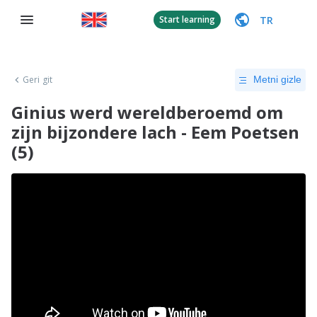
TR
Start learning
Geri git
Metni gizle
Ginius werd wereldberoemd om
zijn bijzondere lach - Eem Poetsen
(5)