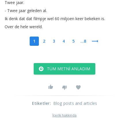
Twee
jaar
.
-
Twee
jaar
geleden
al
.
Ik
denk
dat
dat
filmpje
wel
60
miljoen
keer
bekeken
is
.
Over
de
hele
wereld
.
1
2
3
4
5
...8
TÜM METNI ANLADIM
Etiketler
:
Blog posts and articles
İçerik hakkında