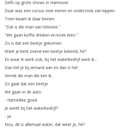
Zelfs
op
grote
shows
in
Hannover
.
Daar
was
een
cursus
over
eieren
en
onderzoek
van
kippen
.
Toen
kwam
ik
daar
binnen
.
"
Dat
is
die
man
van
televisie
."
"
We
gaan
koffie
drinken
en
koek
eten
."
Zo
is
dat
een
beetje
gekomen
.
Want
je
bent
overal
een
beetje
bekend
,
hè
?
En
waar
ik
werk
ook
,
bij
het
waterbedrijf
werk
ik
...
Dan
bel
je
bij
iemand
aan
en
dan
is
het
:
Verrek
die
man
die
ken
ik
.
Zo
gaat
dat
een
beetje
.
We
gaan
in
de
auto
.
-
Hartstikke
goed
.
Je
werkt
bij
het
waterbedrijf
?
-
Ja
.
Nou
,
dit
is
allemaal
water
,
dat
weet
je
,
hè
?