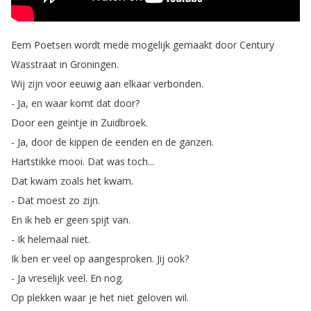
Eem
Poetsen
wordt
mede
mogelijk
gemaakt
door
Century
Wasstraat
in
Groningen
.
Wij
zijn
voor
eeuwig
aan
elkaar
verbonden
.
-
Ja
,
en
waar
komt
dat
door
?
Door
een
geintje
in
Zuidbroek
.
-
Ja
,
door
de
kippen
de
eenden
en
de
ganzen
.
Hartstikke
mooi
.
Dat
was
toch
...
Dat
kwam
zoals
het
kwam
.
-
Dat
moest
zo
zijn
.
En
ik
heb
er
geen
spijt
van
.
-
Ik
helemaal
niet
.
Ik
ben
er
veel
op
aangesproken
.
Jij
ook
?
-
Ja
vreselijk
veel
.
En
nog
.
Op
plekken
waar
je
het
niet
geloven
wil
.