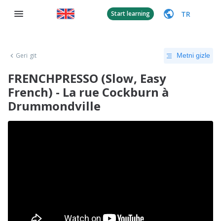
TR
Start learning
Geri git
Metni gizle
FRENCHPRESSO (Slow, Easy
French) - La rue Cockburn à
Drummondville