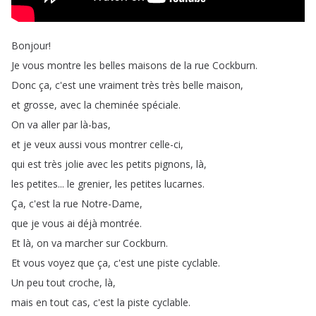
Bonjour
!
Je
vous
montre
les
belles
maisons
de
la
rue
Cockburn
.
Donc
ça
,
c'est
une
vraiment
très
très
belle
maison
,
et
grosse
,
avec
la
cheminée
spéciale
.
On
va
aller
par
là-bas
,
et
je
veux
aussi
vous
montrer
celle-ci
,
qui
est
très
jolie
avec
les
petits
pignons
,
là
,
les
petites
...
le
grenier
,
les
petites
lucarnes
.
Ça
,
c'est
la
rue
Notre-Dame
,
que
je
vous
ai
déjà
montrée
.
Et
là
,
on
va
marcher
sur
Cockburn
.
Et
vous
voyez
que
ça
,
c'est
une
piste
cyclable
.
Un
peu
tout
croche
,
là
,
mais
en
tout
cas
,
c'est
la
piste
cyclable
.