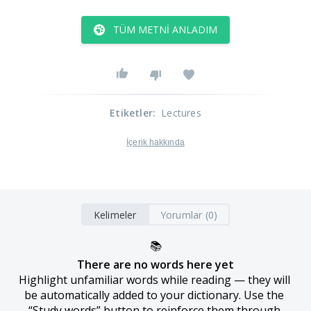
TÜM METNI ANLADIM
Etiketler
:
Lectures
İçerik hakkında
Kelimeler
Yorumlar (0)
📚
There are no words here yet
Highlight unfamiliar words while reading — they will 
be automatically added to your dictionary. Use the 
“Study words” button to reinforce them through 