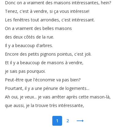
Donc
on
a
vraiment
des
maisons
intéressantes
,
hein
?
Tenez
,
c'est
à
vendre
,
si
ça
vous
intéresse
!
Les
fenêtres
tout
arrondies
,
c'est
intéressant
.
On
a
vraiment
des
belles
maisons
des
deux
côtés
de
la
rue
.
Il
y
a
beaucoup
d'arbres
.
Encore
des
petits
pignons
pointus
,
c'est
joli
.
Et
il
y
a
beaucoup
de
maisons
à
vendre
,
je
sais
pas
pourquoi
.
Peut-être
que
l'économie
va
pas
bien
?
Pourtant
,
il
y
a
une
pénurie
de
logements
...
Ah
oui
,
je
veux
...
je
vais
arrêter
après
cette
maison-là
,
que
aussi
,
je
la
trouve
très
intéressante
,
1
2