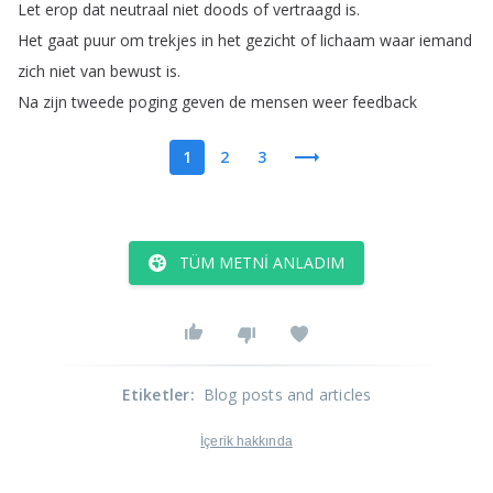
Let
erop
dat
neutraal
niet
doods
of
vertraagd
is
.
Het
gaat
puur
om
trekjes
in
het
gezicht
of
lichaam
waar
iemand
zich
niet
van
bewust
is
.
Na
zijn
tweede
poging
geven
de
mensen
weer
feedback
1
2
3
TÜM METNI ANLADIM
Etiketler
:
Blog posts and articles
İçerik hakkında