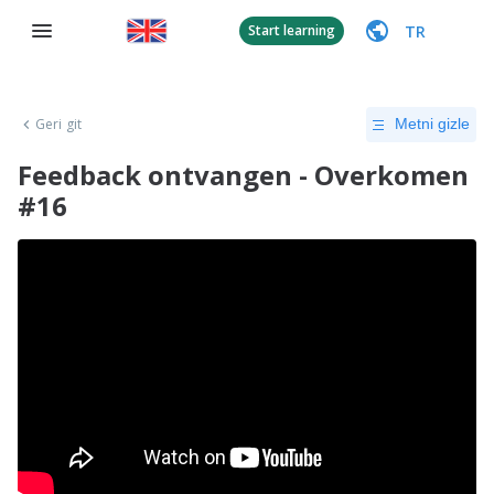
TR
Start learning
Geri git
Metni gizle
Feedback ontvangen - Overkomen
#16