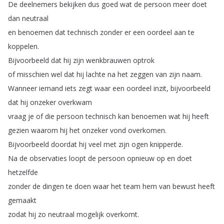
De
deelnemers
bekijken
dus
goed
wat
de
persoon
meer
doet
dan
neutraal
en
benoemen
dat
technisch
zonder
er
een
oordeel
aan
te
koppelen
.
Bijvoorbeeld
dat
hij
zijn
wenkbrauwen
optrok
of
misschien
wel
dat
hij
lachte
na
het
zeggen
van
zijn
naam
.
Wanneer
iemand
iets
zegt
waar
een
oordeel
inzit
,
bijvoorbeeld
dat
hij
onzeker
overkwam
vraag
je
of
die
persoon
technisch
kan
benoemen
wat
hij
heeft
gezien
waarom
hij
het
onzeker
vond
overkomen
.
Bijvoorbeeld
doordat
hij
veel
met
zijn
ogen
knipperde
.
Na
de
observaties
loopt
de
persoon
opnieuw
op
en
doet
hetzelfde
zonder
de
dingen
te
doen
waar
het
team
hem
van
bewust
heeft
gemaakt
zodat
hij
zo
neutraal
mogelijk
overkomt
.