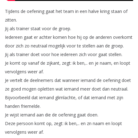
Tijdens
de
oefening
gaat
het
team
in
een
halve
kring
staan
of
zitten
.
Jij
als
trainer
staat
voor
de
groep
.
Iedereen
gaat
er
achter
komen
hoe
hij
op
de
anderen
overkomt
door
zich
zo
neutraal
mogelijk
voor
te
stellen
aan
de
groep
.
Jij
als
trainer
doet
voor
hoe
iedereen
zich
voor
gaat
stellen
.
Je
komt
op
vanaf
de
zijkant
,
zegt
:
ik
ben
,..
en
je
naam
,
en
loopt
vervolgens
weer
af
.
Je
vertelt
de
deelnemers
dat
wanneer
iemand
de
oefening
doet
ze
goed
mogen
opletten
wat
iemand
meer
doet
dan
neutraal
.
Bijvoorbeeld
dat
iemand
glimlachte
,
of
dat
iemand
met
zijn
handen
friemelde
.
Je
wijst
iemand
aan
die
de
oefening
gaat
doen
.
Deze
persoon
komt
op
,
zegt
:
ik
ben
,..
en
zn
naam
en
loopt
vervolgens
weer
af
.