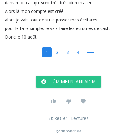
dans
mon
cas
qui
vont
très
très
bien
m'aller
.
Alors
là
mon
compte
est
créé
.
alors
je
vais
tout
de
suite
passer
mes
écritures
.
pour
le
faire
simple
,
je
vais
faire
les
écritures
de
cash
.
Donc
le
10
août
1
2
3
4
TÜM METNI ANLADIM
Etiketler
:
Lectures
İçerik hakkında