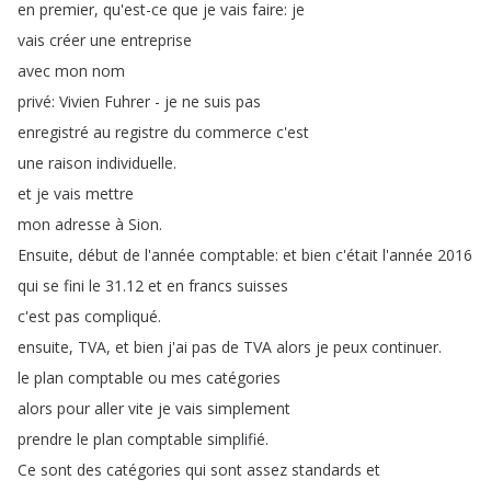
en
premier
,
qu'est-ce
que
je
vais
faire
:
je
vais
créer
une
entreprise
avec
mon
nom
privé
:
Vivien
Fuhrer
-
je
ne
suis
pas
enregistré
au
registre
du
commerce
c'est
une
raison
individuelle
.
et
je
vais
mettre
mon
adresse
à
Sion
.
Ensuite
,
début
de
l'année
comptable
:
et
bien
c'était
l'année
2016
qui
se
fini
le
31.12
et
en
francs
suisses
c'est
pas
compliqué
.
ensuite
,
TVA
,
et
bien
j'ai
pas
de
TVA
alors
je
peux
continuer
.
le
plan
comptable
ou
mes
catégories
alors
pour
aller
vite
je
vais
simplement
prendre
le
plan
comptable
simplifié
.
Ce
sont
des
catégories
qui
sont
assez
standards
et