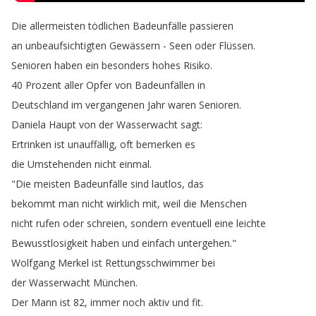
Die
allermeisten
tödlichen
Badeunfälle
passieren
an
unbeaufsichtigten
Gewässern
-
Seen
oder
Flüssen
.
Senioren
haben
ein
besonders
hohes
Risiko
.
40
Prozent
aller
Opfer
von
Badeunfällen
in
Deutschland
im
vergangenen
Jahr
waren
Senioren
.
Daniela
Haupt
von
der
Wasserwacht
sagt
:
Ertrinken
ist
unauffällig
,
oft
bemerken
es
die
Umstehenden
nicht
einmal
.
"
Die
meisten
Badeunfälle
sind
lautlos
,
das
bekommt
man
nicht
wirklich
mit
,
weil
die
Menschen
nicht
rufen
oder
schreien
,
sondern
eventuell
eine
leichte
Bewusstlosigkeit
haben
und
einfach
untergehen
."
Wolfgang
Merkel
ist
Rettungsschwimmer
bei
der
Wasserwacht
München
.
Der
Mann
ist
82,
immer
noch
aktiv
und
fit
.