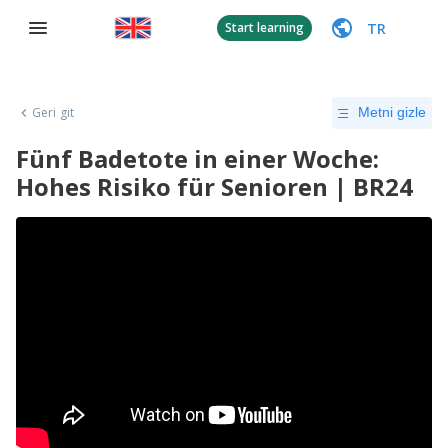
TR
Start learning
Geri git
Metni gizle
Fünf Badetote in einer Woche:
Hohes Risiko für Senioren | BR24