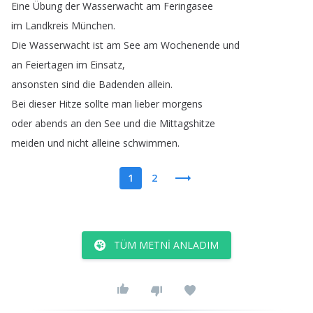
Eine
Übung
der
Wasserwacht
am
Feringasee
im
Landkreis
München
.
Die
Wasserwacht
ist
am
See
am
Wochenende
und
an
Feiertagen
im
Einsatz
,
ansonsten
sind
die
Badenden
allein
.
Bei
dieser
Hitze
sollte
man
lieber
morgens
oder
abends
an
den
See
und
die
Mittagshitze
meiden
und
nicht
alleine
schwimmen
.
1
2
TÜM METNI ANLADIM