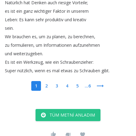
Natürlich
hat
Denken
auch
riesige
Vorteile
;
es
ist
ein
ganz
wichtiger
Faktor
in
unserem
Leben
:
Es
kann
sehr
produktiv
und
kreativ
sein
.
Wir
brauchen
es
,
um
zu
planen
,
zu
berechnen
,
zu
formulieren
,
um
Informationen
aufzunehmen
und
weiterzugeben
.
Es
ist
ein
Werkzeug
,
wie
ein
Schraubenzieher
:
Super
nützlich
,
wenn
es
mal
etwas
zu
Schrauben
gibt
.
1
2
3
4
5
...6
TÜM METNI ANLADIM