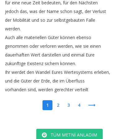
für
eine
neue
Zeit
bedeuten
,
für
den
Nächsten
jedoch
das
,
was
der
Name
schon
sagt
,
der
Verlust
der
Mobilität
und
so
zur
selbstgebauten
Falle
werden
.
Auch
alle
materiellen
Güter
können
ebenso
genommen
oder
verloren
werden
,
wie
sie
einen
dauerhaften
Wert
darstellen
und
einmal
Eure
zukünftige
Existenz
sichern
können
.
Ihr
werdet
den
Wandel
Eures
Wertesystems
erleben
,
und
die
Güter
der
Erde
,
die
im
Überfluss
vorhanden
sind
,
werden
gerechter
verteilt
1
2
3
4
TÜM METNI ANLADIM