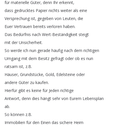
für
materielle
Güter
,
denn
Ihr
erkennt
,
dass
gedrucktes
Papier
nichts
weiter
als
eine
Versprechung
ist
,
gegeben
von
Leuten
,
die
Euer
Vertrauen
bereits
verloren
haben
.
Das
Bedürfnis
nach
Wert-Beständigkeit
steigt
mit
der
Unsicherheit
.
So
werde
ich
nun
gerade
häufig
nach
dem
richtigen
Umgang
mit
dem
Besitz
gefragt
oder
ob
es
nun
ratsam
ist
,
z
.
B
.
Häuser
,
Grundstücke
,
Gold
,
Edelsteine
oder
andere
Güter
zu
kaufen
.
Hierfür
gibt
es
keine
für
Jeden
richtige
Antwort
,
denn
dies
hängt
sehr
von
Eurem
Lebensplan
ab
.
So
können
z
.
B
.
Immobilien
für
den
Einen
das
sichere
Heim