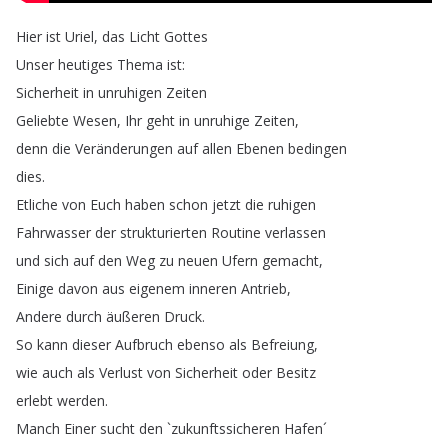
Hier
ist
Uriel
,
das
Licht
Gottes
Unser
heutiges
Thema
ist
:
Sicherheit
in
unruhigen
Zeiten
Geliebte
Wesen
,
Ihr
geht
in
unruhige
Zeiten
,
denn
die
Veränderungen
auf
allen
Ebenen
bedingen
dies
.
Etliche
von
Euch
haben
schon
jetzt
die
ruhigen
Fahrwasser
der
strukturierten
Routine
verlassen
und
sich
auf
den
Weg
zu
neuen
Ufern
gemacht
,
Einige
davon
aus
eigenem
inneren
Antrieb
,
Andere
durch
äußeren
Druck
.
So
kann
dieser
Aufbruch
ebenso
als
Befreiung
,
wie
auch
als
Verlust
von
Sicherheit
oder
Besitz
erlebt
werden
.
Manch
Einer
sucht
den
`
zukunftssicheren
Hafen´