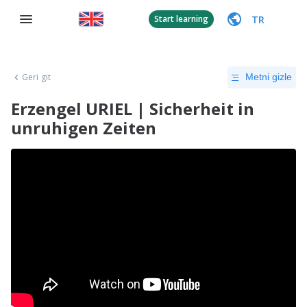
TR
Start learning
Geri git
Metni gizle
Erzengel URIEL | Sicherheit in
unruhigen Zeiten