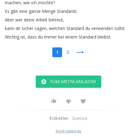
machen
,
wie
ich
möchte
?
Es
gibt
eine
ganze
Menge
Standards
.
Aber
wer
deine
Arbeit
betreut
,
kann
dir
sicher
sagen
,
welchen
Standard
du
verwenden
sollst
.
Wichtig
ist
,
dass
du
immer
bei
einem
Standard
bleibst
.
1
2
TÜM METNI ANLADIM
Etiketler
:
Science
İçerik hakkında