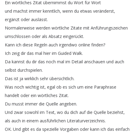
Ein
wörtliches
Zitat
übernimmst
du
Wort
für
Wort
und
machst
immer
kenntlich
,
wenn
du
etwas
veränderst
,
ergänzt
oder
auslässt
.
Normalerweise
werden
wörtliche
Zitate
mit
Anführungszeichen
umschlossen
oder
als
Absatz
eingerückt
.
Kann
ich
diese
Regeln
auch
irgendwo
online
finden
?
Ich
zeig
dir
das
mal
hier
im
Guided
Walk
.
Da
kannst
du
dir
das
noch
mal
im
Detail
anschauen
und
auch
selbst
durchspielen
.
Das
ist
ja
wirklich
sehr
übersichtlich
.
Was
noch
wichtig
ist
,
egal
ob
es
sich
um
eine
Paraphrase
handelt
oder
ein
wörtliches
Zitat
.
Du
musst
immer
die
Quelle
angeben
.
Und
zwar
sowohl
im
Text
,
wo
du
dich
auf
die
Quelle
beziehst
,
als
auch
in
einem
ausführlichen
Literaturverzeichnis
.
OK
.
Und
gibt
es
da
spezielle
Vorgaben
oder
kann
ich
das
einfach