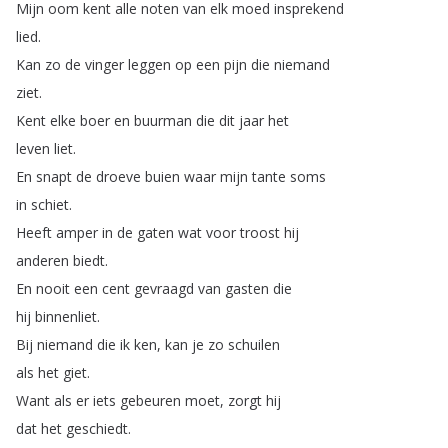
Mijn
oom
kent
alle
noten
van
elk
moed
insprekend
lied
.
Kan
zo
de
vinger
leggen
op
een
pijn
die
niemand
ziet
.
Kent
elke
boer
en
buurman
die
dit
jaar
het
leven
liet
.
En
snapt
de
droeve
buien
waar
mijn
tante
soms
in
schiet
.
Heeft
amper
in
de
gaten
wat
voor
troost
hij
anderen
biedt
.
En
nooit
een
cent
gevraagd
van
gasten
die
hij
binnenliet
.
Bij
niemand
die
ik
ken
,
kan
je
zo
schuilen
als
het
giet
.
Want
als
er
iets
gebeuren
moet
,
zorgt
hij
dat
het
geschiedt
.