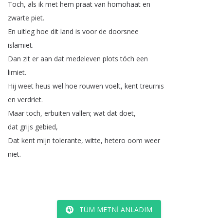
Toch
,
als
ik
met
hem
praat
van
homohaat
en
zwarte
piet
.
En
uitleg
hoe
dit
land
is
voor
de
doorsnee
islamiet
.
Dan
zit
er
aan
dat
medeleven
plots
tóch
een
limiet
.
Hij
weet
heus
wel
hoe
rouwen
voelt
,
kent
treurnis
en
verdriet
.
Maar
toch
,
erbuiten
vallen
;
wat
dat
doet
,
dat
grijs
gebied
,
Dat
kent
mijn
tolerante
,
witte
,
hetero
oom
weer
niet
.
TÜM METNI ANLADIM