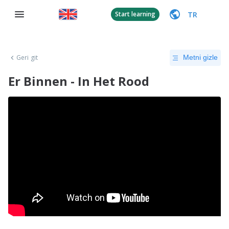
TR
Start learning
Geri git
Metni gizle
Er Binnen - In Het Rood