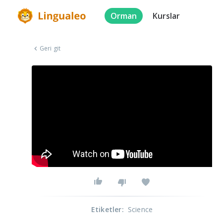
Orman
Kurslar
Geri git
Etiketler
:
Science