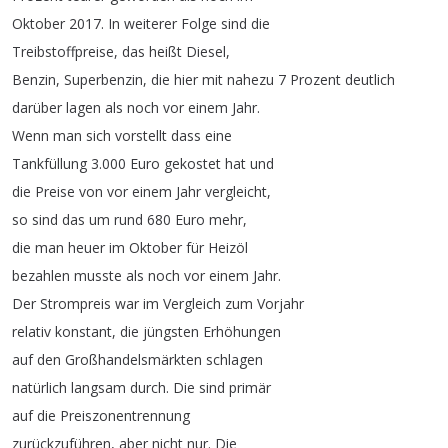
Oktober
2017.
In
weiterer
Folge
sind
die
Treibstoffpreise
,
das
heißt
Diesel
,
Benzin
,
Superbenzin
,
die
hier
mit
nahezu
7
Prozent
deutlich
darüber
lagen
als
noch
vor
einem
Jahr
.
Wenn
man
sich
vorstellt
dass
eine
Tankfüllung
3.000
Euro
gekostet
hat
und
die
Preise
von
vor
einem
Jahr
vergleicht
,
so
sind
das
um
rund
680
Euro
mehr
,
die
man
heuer
im
Oktober
für
Heizöl
bezahlen
musste
als
noch
vor
einem
Jahr
.
Der
Strompreis
war
im
Vergleich
zum
Vorjahr
relativ
konstant
,
die
jüngsten
Erhöhungen
auf
den
Großhandelsmärkten
schlagen
natürlich
langsam
durch
.
Die
sind
primär
auf
die
Preiszonentrennung
zurückzuführen
,
aber
nicht
nur
.
Die