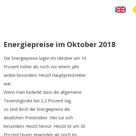
Energiepreise im Oktober 2018
Die
Energiepreise
lagen
im
oktober
um
10
Prozent
höher
als
noch
vor
einem
jahr
wobei
besonders
Heizöl
Hauptpreistreiber
war
.
Wenn
man
bedenkt
dass
die
allgemeine
Teuerungsrate
bei
2,2
Prozent
lag
,
so
sind
doch
die
Energiepreise
die
deutlichen
Preistreiber
.
Hier
tut
sich
besonders
Heizöl
hervor
.
Heizöl
ist
um
30
Prozent
teurer
geworden
als
noch
im