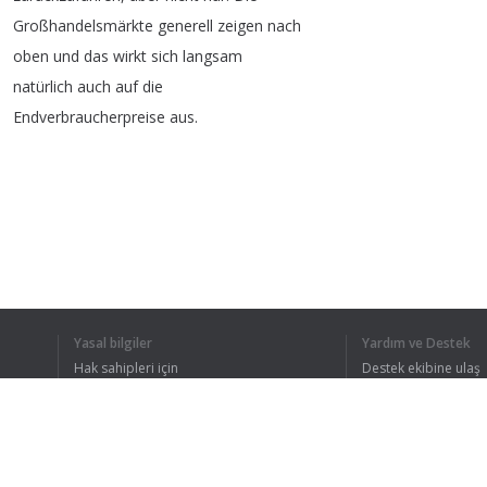
Großhandelsmärkte
generell
zeigen
nach
oben
und
das
wirkt
sich
langsam
natürlich
auch
auf
die
Endverbraucherpreise
aus
.
TÜM METNI 
Yasal bilgiler
Yardım ve Destek
Hak sahipleri için
Destek ekibine ulaş
Gizlilik Politikası
FAQ
Kullanıcı Sözleşmesi