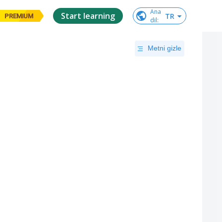
Ana

Start learning
TR
PREMIUM
dil
:
Metni gizle