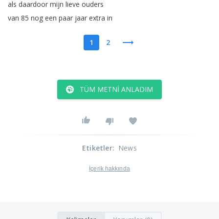
als
daardoor
mijn
lieve
ouders
van
85
nog
een
paar
jaar
extra
in
1
2
TÜM METNI ANLADIM
Etiketler
:
News
İçerik hakkında