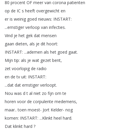
80
procent
OF
meer
van
corona
patienten
op
de
IC
s
heeft
overgewicht
en
er
is
weinig
goed
nieuws
:
INSTART
:
...
ernstiger
verloop
van
infecties
.
Vind
je
het
gek
dat
mensen
gaan
dieten
,
als
je
dit
hoort
:
INSTART
: ...
ademen
als
het
goed
gaat
.
Mijn
tip
:
als
je
wat
gezet
bent
,
zet
voorlopig
de
radio
en
de
tv
uit
:
INSTART
:
...
dat
dat
ernstiger
verloopt
.
Nou
was
d
t
al
niet
zo
fijn
om
te
horen
voor
de
corpulente
medemens
,
maar
..
toen
moest-
Jort
Kelder-
nog
komen
:
INSTART
: ...
Klinkt
heel
hard
.
Dat
klinkt
hard
?