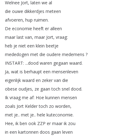
Welnee
Jort
,
laten
we
al
die
ouwe
dikkerdjes
meteen
afvoeren
,
hup
ruimen
.
De
economie
heeft
er
alleen
maar
last
van
,
maar
Jort
,
vraag
:
heb
je
niet
een
klein
beetje
mededogen
met
die
oudere
medemens
?
INSTART
: ...
dood
waren
gegaan
waard
.
Ja
,
wat
is
berhaupt
een
mensenleven
eigenlijk
waard
en
zeker
van
die
obese
oudjes
,
ze
gaan
toch
snel
dood
.
Ik
vraag
me
af
:
Hoe
kunnen
mensen
zoals
Jort
Kelder
toch
zo
worden
,
met
je
..
met
je
..
hele
kuteconomie
.
Hee
,
ik
ben
ook
ZZP
er
maar
ik
zou
in
een
kartonnen
doos
gaan
leven