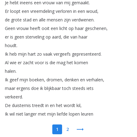
Je
hebt
ineens
een
vrouw
van
mij
gemaakt
.
Er
loopt
een
vreemdeling
verloren
in
een
woud
,
de
grote
stad
en
alle
mensen
zijn
verdwenen
.
Geen
vrouw
heeft
ooit
een
licht
op
haar
geschenen
,
er
is
geen
sterveling
op
aard
,
die
van
haar
houdt
.
Ik
heb
mijn
hart
zo
vaak
vergeefs
gepresenteerd
.
Al
wie
er
zacht
voor
is
die
mag
het
komen
halen
.
Ik
geef
mijn
boeken
,
dromen
,
denken
en
verhalen
,
maar
ergens
doe
ik
blijkbaar
toch
steeds
iets
verkeerd
.
De
duisternis
treedt
in
en
het
wordt
kil
,
Ik
wil
niet
langer
met
mijn
liefde
lopen
leuren
1
2