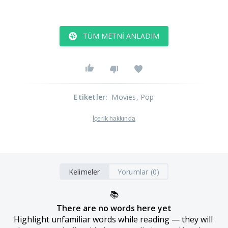
TÜM METNI ANLADIM
Etiketler
:
Movies
, Pop
İçerik hakkında
Kelimeler
Yorumlar (0)
📚
There are no words here yet
Highlight unfamiliar words while reading — they will 