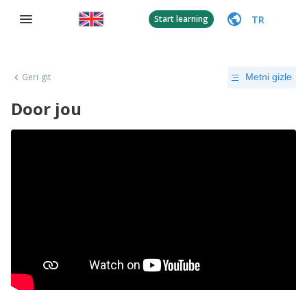
TR
Start learning
Geri git
Metni gizle
Door jou