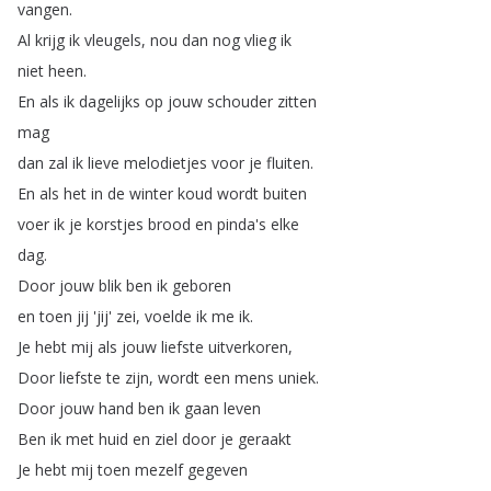
vangen
.
Al
krijg
ik
vleugels
,
nou
dan
nog
vlieg
ik
niet
heen
.
En
als
ik
dagelijks
op
jouw
schouder
zitten
mag
dan
zal
ik
lieve
melodietjes
voor
je
fluiten
.
En
als
het
in
de
winter
koud
wordt
buiten
voer
ik
je
korstjes
brood
en
pinda's
elke
dag
.
Door
jouw
blik
ben
ik
geboren
en
toen
jij
'jij'
zei
,
voelde
ik
me
ik
.
Je
hebt
mij
als
jouw
liefste
uitverkoren
,
Door
liefste
te
zijn
,
wordt
een
mens
uniek
.
Door
jouw
hand
ben
ik
gaan
leven
Ben
ik
met
huid
en
ziel
door
je
geraakt
Je
hebt
mij
toen
mezelf
gegeven