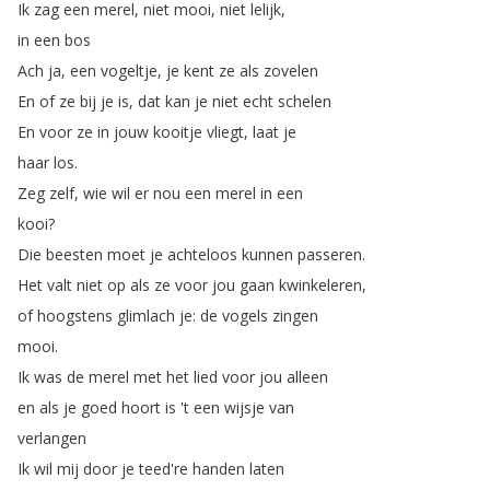
Ik
zag
een
merel
,
niet
mooi
,
niet
lelijk
,
in
een
bos
Ach
ja
,
een
vogeltje
,
je
kent
ze
als
zovelen
En
of
ze
bij
je
is
,
dat
kan
je
niet
echt
schelen
En
voor
ze
in
jouw
kooitje
vliegt
,
laat
je
haar
los
.
Zeg
zelf
,
wie
wil
er
nou
een
merel
in
een
kooi
?
Die
beesten
moet
je
achteloos
kunnen
passeren
.
Het
valt
niet
op
als
ze
voor
jou
gaan
kwinkeleren
,
of
hoogstens
glimlach
je
:
de
vogels
zingen
mooi
.
Ik
was
de
merel
met
het
lied
voor
jou
alleen
en
als
je
goed
hoort
is
't
een
wijsje
van
verlangen
Ik
wil
mij
door
je
teed're
handen
laten