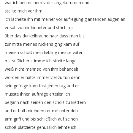
war
ich
bei
meinem
vater
angekommen
und
stellte
mich
vor
ihm
ich
lächelte
ihn
mit
meiner
vor
aufregung
glänzenden
augen
an
er
sah
zu
mir
hinunter
und
strich
mir
über
das
dunkelbraune
haar
dass
man
bis
zur
mitte
meines
rückens
ging
kam
auf
meinen
schoß
mein
liebling
meinte
vater
mit
süßlicher
stimme
ich
streite
lange
weiß
nicht
mehr
so
von
ihm
behandelt
worden
er
hatte
immer
viel
zu
tun
denn
sein
gefolge
kam
fast
jeden
tag
und
er
musste
ihnen
aufträge
erteilen
ich
begann
nach
seinen
den
schoß
zu
klettern
und
er
half
mir
indem
er
mir
unter
den
arm
griff
und
bis
schließlich
auf
seinen
schoß
platzierte
genüsslich
lehnte
ich