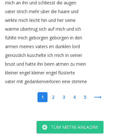
mich
an
ihn
und
schliesst
die
augen
vater
strich
mehr
über
die
haare
und
wirkte
mich
leicht
hin
und
her
seine
wärme
übertrug
sich
auf
mich
und
ich
fühlte
mich
geborgen
geborgen
in
den
armen
meines
vaters
im
dunklen
lord
genüsslich
kuschelte
ich
mich
in
seiner
brust
und
hatte
ihn
beim
atmen
zu
mein
kleiner
engel
kleiner
engel
flüsterte
vater
mit
gedankenverloren
eine
stimme
1
2
3
4
5
TÜM METNI ANLADIM