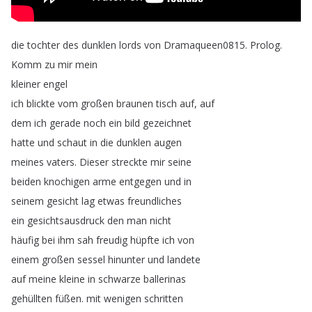
die
tochter
des
dunklen
lords
von
Dramaqueen0815.
Prolog
.
Komm
zu
mir
mein
kleiner
engel
ich
blickte
vom
großen
braunen
tisch
auf
,
auf
dem
ich
gerade
noch
ein
bild
gezeichnet
hatte
und
schaut
in
die
dunklen
augen
meines
vaters
.
Dieser
streckte
mir
seine
beiden
knochigen
arme
entgegen
und
in
seinem
gesicht
lag
etwas
freundliches
ein
gesichtsausdruck
den
man
nicht
häufig
bei
ihm
sah
freudig
hüpfte
ich
von
einem
großen
sessel
hinunter
und
landete
auf
meine
kleine
in
schwarze
ballerinas
gehüllten
füßen
.
mit
wenigen
schritten