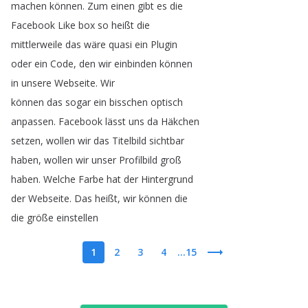
machen
können
.
Zum
einen
gibt
es
die
Facebook
Like
box
so
heißt
die
mittlerweile
das
wäre
quasi
ein
Plugin
oder
ein
Code
,
den
wir
einbinden
können
in
unsere
Webseite
.
Wir
können
das
sogar
ein
bisschen
optisch
anpassen
.
Facebook
lässt
uns
da
Häkchen
setzen
,
wollen
wir
das
Titelbild
sichtbar
haben
,
wollen
wir
unser
Profilbild
groß
haben
.
Welche
Farbe
hat
der
Hintergrund
der
Webseite
.
Das
heißt
,
wir
können
die
die
größe
einstellen
1
2
3
4
...15