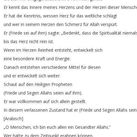
Er
kennt
das
Innere
meines
Herzens
und
der
Herzen
dieser
Mensch
Er
hat
die
Kenntnis
,
wessen
Herz
für
das
weltliche
schlägt
und
wer
in
seinem
Herzen
den
Schmerz
für
Allah
verspürt
.
Er
(
Friede
sei
auf
ihm
)
sagte
: „
Bedenkt
,
dass
die
Spiritualität
niemal
bis
das
Herz
nicht
rein
ist
.
Wenn
im
Herzen
Reinheit
entsteht
,
entwickelt
sich
eine
besondere
Kraft
und
Energie
.
Danach
entstehen
verschiedene
Mittel
für
diesen
und
er
entwickelt
sich
weiter
.
Schaut
auf
den
Heiligen
Propheten
(
Friede
und
Segen
Allahs
seien
auf
ihm
).
Er
war
vollkommen
auf
sich
allein
gestellt
.
In
diesem
verlassenen
Zustand
hat
er
(
Friede
und
Segen
Allahs
sein
[
Arabisch
]
„
O
Menschen
,
ich
bin
euch
allen
ein
Gesandter
Allahs
.“
Wer
hätte
zu
dem
Zeitpunkt
erahnen
können
,