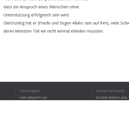
dass
ein
Anspruch
eines
Menschen
ohne
Unterstützung
erfolgreich
sein
wird
.
Gleichzeitig
hat
er
(
Friede
und
Segen
Allahs
sein
auf
ihm
),
viele
Schw
deren
kleinsten
Teil
wir
nicht
einmal
erleiden
mussten
.
TÜM METNI 
Yasal bilgiler
Yardım ve Destek
Hak sahipleri için
Destek ekibine ulaş
Gizlilik Politikası
FAQ
Kullanıcı Sözleşmesi