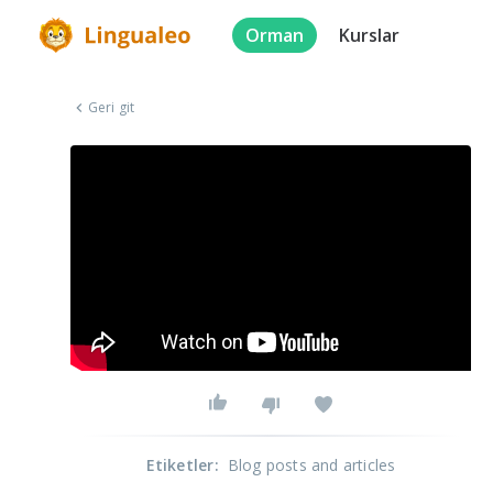
Orman
Kurslar
Geri git
Etiketler
:
Blog posts and articles