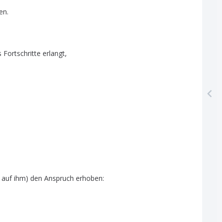
en
.
s
Fortschritte
erlangt
,
auf
ihm
)
den
Anspruch
erhoben
: