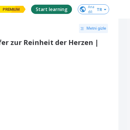
Ana

Start learning
TR
PREMIUM
dil
:
Metni gizle
fer zur Reinheit der Herzen |