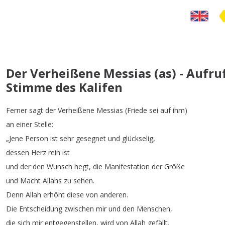
Der Verheißene Messias (as) - Aufru
Stimme des Kalifen
Ferner
sagt
der
Verheißene
Messias
(
Friede
sei
auf
ihm
)
an
einer
Stelle
:
„
Jene
Person
ist
sehr
gesegnet
und
glückselig
,
dessen
Herz
rein
ist
und
der
den
Wunsch
hegt
,
die
Manifestation
der
Größe
und
Macht
Allahs
zu
sehen
.
Denn
Allah
erhöht
diese
von
anderen
.
Die
Entscheidung
zwischen
mir
und
den
Menschen
,
die
sich
mir
entgegenstellen
,
wird
von
Allah
gefällt
.