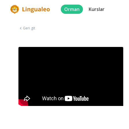
Orman
Kurslar
Geri git