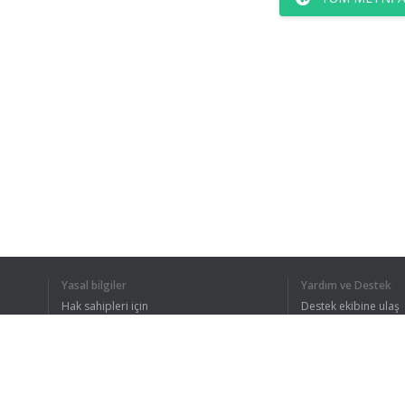
Yasal bilgiler
Yardım ve Destek
Hak sahipleri için
Destek ekibine ulaş
Gizlilik Politikası
FAQ
Kullanıcı Sözleşmesi