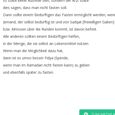
Es
sollte
keine
Ausrede
sein
,
sondern
der
Arzt
sollte
dies
sagen
,
dass
man
nicht
fasten
soll
.
Dann
sollte
einem
Bedürftigen
das
Fasten
ermöglicht
werden
,
wen
Jemand
,
der
selbst
bedürftig
ist
und
von
Sadqat
[
freiwilligen
Gaben
]
bzw
.
Almosen
über
die
Runden
kommt
,
ist
davon
befreit
.
Alle
anderen
sollten
einem
Bedürftigen
helfen
,
in
der
Menge
,
die
sie
selbst
an
Lebensmittel
nutzen
.
Wenn
man
die
Möglichkeit
dazu
hat
,
dann
ist
es
umso
besser
Fidya
(
Spende
,
wenn
man
im
Ramadan
nicht
fasten
kann
)
zu
geben
und
ebenfalls
später
zu
fasten
.
TÜM METNI 