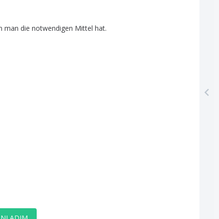
n
man
die
notwendigen
Mittel
hat
.
ANLADIM