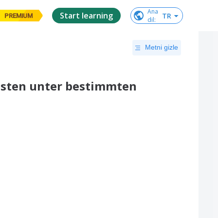
Ana

Start learning
TR
PREMIUM
dil
:
Metni gizle
asten unter bestimmten