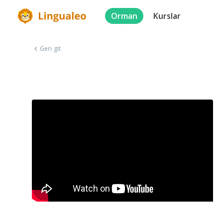
Orman
Kurslar
Geri git