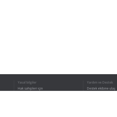
Yasal bilgiler
Yardım ve Destek
Hak sahipleri için
Destek ekibine ulaş
Gizlilik Politikası
FAQ
Kullanıcı Sözleşmesi