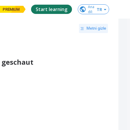
Ana

Start learning
TR
PREMIUM
dil
:
Metni gizle
 geschaut