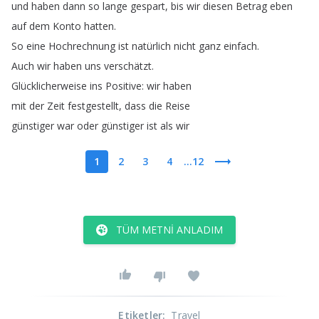
und
haben
dann
so
lange
gespart
,
bis
wir
diesen
Betrag
eben
auf
dem
Konto
hatten
.
So
eine
Hochrechnung
ist
natürlich
nicht
ganz
einfach
.
Auch
wir
haben
uns
verschätzt
.
Glücklicherweise
ins
Positive
:
wir
haben
mit
der
Zeit
festgestellt
,
dass
die
Reise
günstiger
war
oder
günstiger
ist
als
wir
1
2
3
4
...12
TÜM METNI ANLADIM
Etiketler
:
Travel