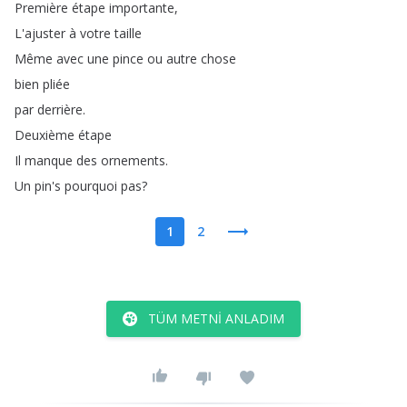
Première
étape
importante
,
L'ajuster
à
votre
taille
Même
avec
une
pince
ou
autre
chose
bien
pliée
par
derrière
.
Deuxième
étape
Il
manque
des
ornements
.
Un
pin's
pourquoi
pas
?
1
2
TÜM METNI ANLADIM