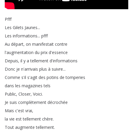
Pfff
Les
Gilets
Jaunes
...
Les
informations
...
pfff
Au
départ
,
on
manifestait
contre
l'augmentation
du
prix
d'essence
Depuis
,
il
y
a
tellement
d'informations
Donc
je
n'arrivais
plus
à
suivre
...
Comme
s'il
s'agit
des
potins
de
tomperies
dans
les
magazines
tels
Public
,
Closer
,
Voici
.
Je
suis
complètement
décrochée
Mais
c'est
vrai
,
la
vie
est
tellement
chère
.
Tout
augmente
tellement
.