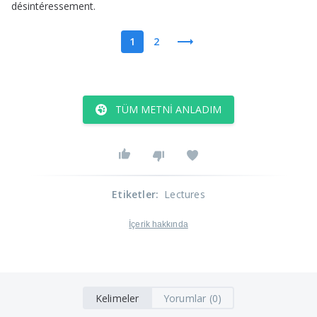
désintéressement
.
1
2
TÜM METNI ANLADIM
Etiketler
:
Lectures
İçerik hakkında
Kelimeler
Yorumlar (0)