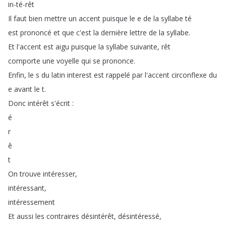
in-té-rêt
Il
faut
bien
mettre
un
accent
puisque
le
e
de
la
syllabe
té
est
prononcé
et
que
c'est
la
dernière
lettre
de
la
syllabe
.
Et
l'accent
est
aigu
puisque
la
syllabe
suivante
,
rêt
comporte
une
voyelle
qui
se
prononce
.
Enfin
,
le
s
du
latin
interest
est
rappelé
par
l'accent
circonflexe
du
e
avant
le
t
.
Donc
intérêt
s'écrit
:
é
r
ê
t
On
trouve
intéresser
,
intéressant
,
intéressement
Et
aussi
les
contraires
désintérêt
,
désintéressé
,