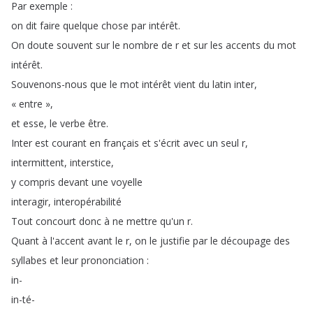
Par
exemple
:
on
dit
faire
quelque
chose
par
intérêt
.
On
doute
souvent
sur
le
nombre
de
r
et
sur
les
accents
du
mot
intérêt
.
Souvenons-nous
que
le
mot
intérêt
vient
du
latin
inter
,
«
entre
»
,
et
esse
,
le
verbe
être
.
Inter
est
courant
en
français
et
s'écrit
avec
un
seul
r
,
intermittent
,
interstice
,
y
compris
devant
une
voyelle
interagir
,
interopérabilité
Tout
concourt
donc
à
ne
mettre
qu'un
r
.
Quant
à
l'accent
avant
le
r
,
on
le
justifie
par
le
découpage
des
syllabes
et
leur
prononciation
:
in-
in-té-