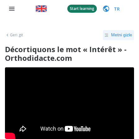
TR
Start learning
Geri git
Metni gizle
Décortiquons le mot « Intérêt » -
Orthodidacte.com