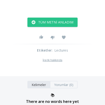
TÜM METNI ANLADIM
Etiketler
:
Lectures
İçerik hakkında
Kelimeler
Yorumlar (0)
📚
There are no words here yet