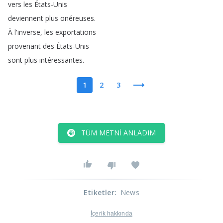
vers
les
États-Unis
deviennent
plus
onéreuses
.
À
l'inverse
,
les
exportations
provenant
des
États-Unis
sont
plus
intéressantes
.
1
2
3
TÜM METNI ANLADIM
Etiketler
:
News
İçerik hakkında