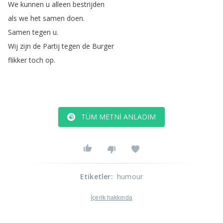
We
kunnen
u
alleen
bestrijden
als
we
het
samen
doen
.
Samen
tegen
u
.
Wij
zijn
de
Partij
tegen
de
Burger
flikker
toch
op
.
TÜM METNI ANLADIM
Etiketler
:
humour
İçerik hakkında