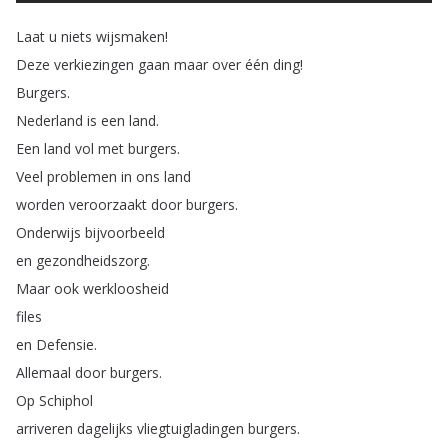
Laat
u
niets
wijsmaken
!
Deze
verkiezingen
gaan
maar
over
één
ding
!
Burgers
.
Nederland
is
een
land
.
Een
land
vol
met
burgers
.
Veel
problemen
in
ons
land
worden
veroorzaakt
door
burgers
.
Onderwijs
bijvoorbeeld
en
gezondheidszorg
.
Maar
ook
werkloosheid
files
en
Defensie
.
Allemaal
door
burgers
.
Op
Schiphol
arriveren
dagelijks
vliegtuigladingen
burgers
.