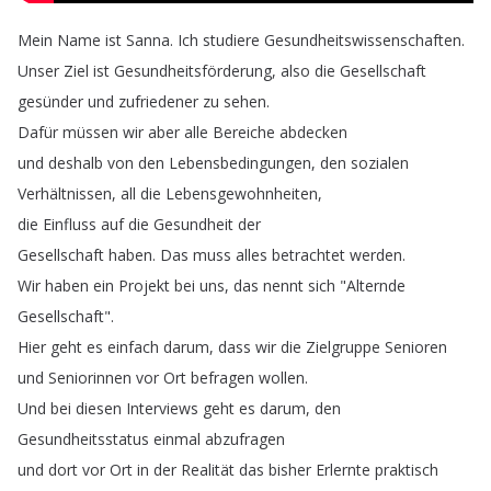
Mein
Name
ist
Sanna
.
Ich
studiere
Gesundheitswissenschaften
.
Unser
Ziel
ist
Gesundheitsförderung
,
also
die
Gesellschaft
gesünder
und
zufriedener
zu
sehen
.
Dafür
müssen
wir
aber
alle
Bereiche
abdecken
und
deshalb
von
den
Lebensbedingungen
,
den
sozialen
Verhältnissen
,
all
die
Lebensgewohnheiten
,
die
Einfluss
auf
die
Gesundheit
der
Gesellschaft
haben
.
Das
muss
alles
betrachtet
werden
.
Wir
haben
ein
Projekt
bei
uns
,
das
nennt
sich
"
Alternde
Gesellschaft
".
Hier
geht
es
einfach
darum
,
dass
wir
die
Zielgruppe
Senioren
und
Seniorinnen
vor
Ort
befragen
wollen
.
Und
bei
diesen
Interviews
geht
es
darum
,
den
Gesundheitsstatus
einmal
abzufragen
und
dort
vor
Ort
in
der
Realität
das
bisher
Erlernte
praktisch