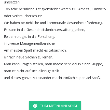
umsetzen
.
Typische
berufliche
Tätigkeitsfelder
wären
z
.
B
.
Arbeits-,
Umwelt-
oder
Verbraucherschutz
.
Wir
haben
betriebliche
und
kommunale
Gesundheitsförderung
.
Es
kann
in
die
Gesundheitsberichterstattung
gehen
,
Epidemiologie
,
in
die
Forschung
,
in
diverse
Managementbereiche
.
Am
meisten
Spaß
macht
es
tatsächlich
,
einfach
neue
Sachen
zu
lernen
.
Man
kann
Fragen
stellen
,
man
macht
sehr
viel
in
einer
Gruppe
,
man
ist
nicht
auf
sich
allein
gestellt
und
dieses
ganze
Miteinander
macht
einfach
super
viel
Spaß
.
TÜM METNI ANLADIM