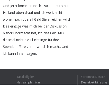
Und
jetzt
kommen
noch
150.000
Euro
aus
Holland
oben
drauf
und
ich
weiß
nicht
woher
noch
überall
Geld
Sie
erreichen
wird
.
Das
einzige
was
mich
bei
der
Diskussion
bisher
überrascht
hat
,
ist
,
dass
die
AfD
diesmal
nicht
die
Flüchtlinge
für
ihre
Spendenaffäre
verantwortlich
macht
.
Und
ich
kann
Ihnen
sagen
,
der
titel
Flüchtlinge
des
Jahres
2018,
meine
lieben
Kolleginnen
und
Kollegen
,
der
Titel
Flüchtlinge
oder
Wirtschaftsflüchtlinge
Yasal bilgiler
Yardım ve Destek
des
Jahres
2018,
Hak sahipleri için
Destek ekibine ulaş
der
geht
diesmal
an
die
AfD
.
Sie
flüchten
Gizlilik Politikası
FAQ
Kullanıcı Sözleşmesi
nur
nicht
vor
Krieg
oder
Hunger
,
Sie
flüchten
vor
der
deutschen
Gesetzgebung