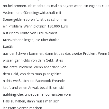
mitbekommen
.
Ich
möchte
es
mal
so
sagen
:
wenn
ein
eigenes
Gut
Vettern-
und
Günstlingswirtschaft
mit
Steuergeldern
vorwirft
,
ist
das
schon
mal
ein
Problem
.
Wenn
plötzlich
130.000
Euro
auf
einem
Konto
von
Frau
Weidels
Kreisverband
liegen
,
die
über
dunkle
Kanäle
aus
der
Schweiz
kommen
,
dann
ist
das
das
zweite
Problem
.
Wenn
wissen
gar
nichts
von
dem
Geld
,
ist
es
das
dritte
Problem
.
Wenn
aber
dann
von
dem
Geld
,
von
dem
man
ja
angeblich
nichts
weiß
,
sich
bei
Facebook
Freunde
kauft
und
einen
Anwalt
bezahlt
,
um
sich
aufdringliche
,
unbequeme
Journalisten
vom
Hals
zu
halten
,
dann
muss
man
sich
langsam
Sorgen
machen
.