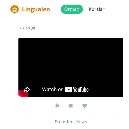
Orman
Kurslar
Geri git
Etiketler
:
News