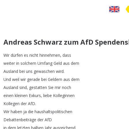
Andreas Schwarz zum AfD Spendens
Wir
dürfen
es
nicht
hinnehmen
,
dass
weiter
in
solchem
Umfang
Geld
aus
dem
Ausland
bei
uns
gewaschen
wird
.
Und
weil
wir
gerade
bei
Geldern
aus
dem
Ausland
sind
,
gestatten
Sie
mir
noch
einen
kleinen
Exkurs
,
liebe
Kolleginnen
Kollegen
der
AfD
.
Wir
haben
ja
die
haushaltspolitischen
Debattenbeiträge
der
AfD
in
dem
letzten
halben
Jahr
ausreichend