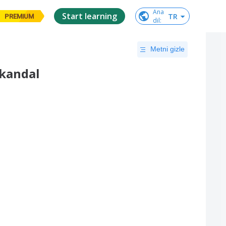
Ana

Start learning
TR
PREMIUM
dil
:
Metni gizle
kandal