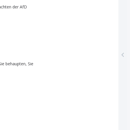
achten
der
AfD
Sie
behaupten
,
Sie