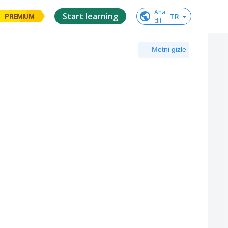
Ana

Start learning
TR
PREMIUM
dil
:
Metni gizle