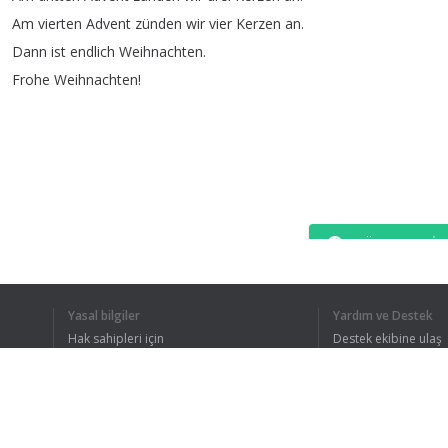
Am
vierten
Advent
zünden
wir
vier
Kerzen
an
.
Dann
ist
endlich
Weihnachten
.
Frohe
Weihnachten
!
TÜM METNI 
Yasal bilgiler
Yardım ve Destek
Hak sahipleri için
Destek ekibine ulaş
Gizlilik Politikası
FAQ
Kullanıcı Sözleşmesi