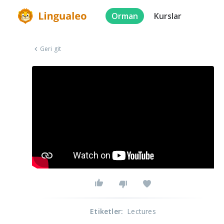
Orman
Kurslar
Geri git
Etiketler
:
Lectures