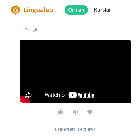
Orman
Kurslar
Geri git
Etiketler
:
Lectures