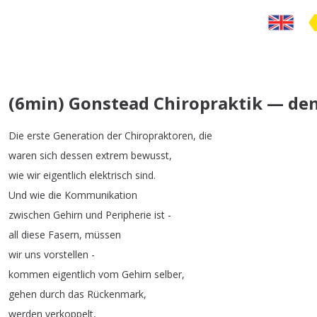
(6min) Gonstead Chiropraktik — den
Die
erste
Generation
der
Chiropraktoren
,
die
waren
sich
dessen
extrem
bewusst
,
wie
wir
eigentlich
elektrisch
sind
.
Und
wie
die
Kommunikation
zwischen
Gehirn
und
Peripherie
ist
-
all
diese
Fasern
,
müssen
wir
uns
vorstellen
-
kommen
eigentlich
vom
Gehirn
selber
,
gehen
durch
das
Rückenmark
,
werden
verkoppelt
,