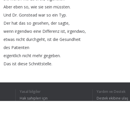
Aber
eben
so
,
wie
sie
sein
müssten
.
Und
Dr
.
Gonstead
war
so
ein
Typ
.
Der
hat
das
so
gesehen
,
der
sagte
,
wenn
irgendwo
eine
Differenz
ist
,
irgendwo
,
etwas
nicht
durchgeht
,
ist
die
Gesundheit
des
Patienten
eigentlich
nicht
mehr
gegeben
.
Das
ist
diese
Schnittstelle
.
Sie
sehen
die
Wirbelkörper
,
Sie
sehen
diese
Öffnung
,
die
heißt
Intervertebrale
,
oder
,
Yasal bilgiler
Yardım ve Destek
man
könnte
sagen
,
Zwischenwirbelfenster
.
Hak sahipleri için
Destek ekibine ulaş
Da
durch
laufen
Nerven
,
Gizlilik Politikası
FAQ
Kullanıcı Sözleşmesi
Gefäße
,
Venen
,
Arterien
,
Lymphgefäße
UND
,
das
Ganze
ist
eingebettet
in
Fett
.
Und
aus
chiropraktischer
Sicht
ist
die
Gesundheit