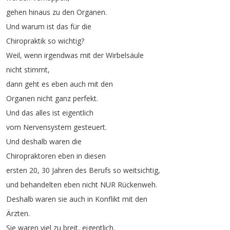
gehen
hinaus
zu
den
Organen
.
Und
warum
ist
das
für
die
Chiropraktik
so
wichtig
?
Weil
,
wenn
irgendwas
mit
der
Wirbelsäule
nicht
stimmt
,
dann
geht
es
eben
auch
mit
den
Organen
nicht
ganz
perfekt
.
Und
das
alles
ist
eigentlich
vom
Nervensystem
gesteuert
.
Und
deshalb
waren
die
Chiropraktoren
eben
in
diesen
ersten
20, 30
Jahren
des
Berufs
so
weitsichtig
,
und
behandelten
eben
nicht
NUR
Rückenweh
.
Deshalb
waren
sie
auch
in
Konflikt
mit
den
Ärzten
.
Sie
waren
viel
zu
breit
,
eigentlich
.