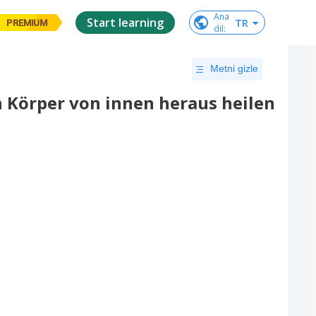
Ana

Start learning
TR
PREMIUM
dil
:
Metni gizle
 Körper von innen heraus heilen