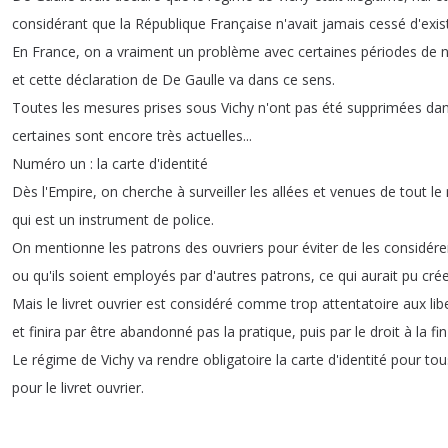
considérant
que
la
République
Française
n'avait
jamais
cessé
d'exis
En
France
,
on
a
vraiment
un
problème
avec
certaines
périodes
de
n
et
cette
déclaration
de
De
Gaulle
va
dans
ce
sens
.
Toutes
les
mesures
prises
sous
Vichy
n'ont
pas
été
supprimées
da
certaines
sont
encore
très
actuelles
...
Numéro
un
:
la
carte
d'identité
Dès
l'Empire
,
on
cherche
à
surveiller
les
allées
et
venues
de
tout
le
qui
est
un
instrument
de
police
.
On
mentionne
les
patrons
des
ouvriers
pour
éviter
de
les
considére
ou
qu'ils
soient
employés
par
d'autres
patrons
,
ce
qui
aurait
pu
cré
Mais
le
livret
ouvrier
est
considéré
comme
trop
attentatoire
aux
lib
et
finira
par
être
abandonné
pas
la
pratique
,
puis
par
le
droit
à
la
fin
Le
régime
de
Vichy
va
rendre
obligatoire
la
carte
d'identité
pour
tou
pour
le
livret
ouvrier
.