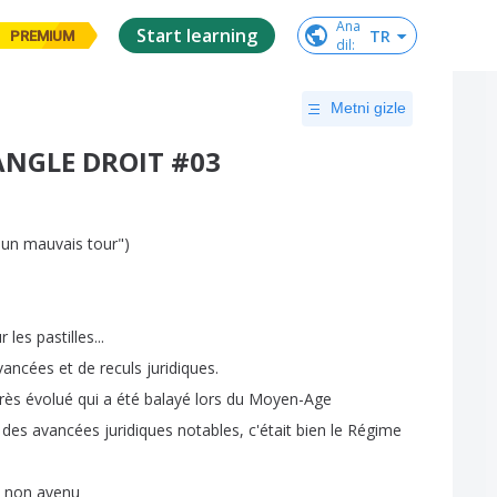
Ana

Start learning
TR
PREMIUM
dil
:
Metni gizle
- ANGLE DROIT #03
un
mauvais
tour
")
ur
les
pastilles
...
vancées
et
de
reculs
juridiques
.
très
évolué
qui
a
été
balayé
lors
du
Moyen-Age
des
avancées
juridiques
notables
,
c'était
bien
le
Régime
non
avenu