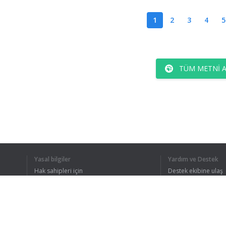
1
2
3
4
5
TÜM METNI 
Yasal bilgiler
Yardım ve Destek
Hak sahipleri için
Destek ekibine ulaş
Gizlilik Politikası
FAQ
Kullanıcı Sözleşmesi