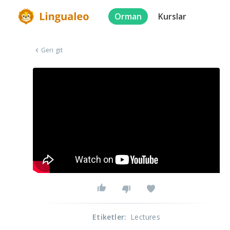
Orman
Kurslar
Geri git
Etiketler
:
Lectures