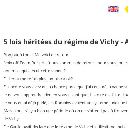
5 lois héritées du régime de Vichy 
Bonjour
à
tous
!
Me
voici
de
retour
(
voix
off
Team
Rocket
: "
nous
sommes
de
retour
...
pour
vous
jouer
non
mais
qui
a
écrit
cette
vanne
?
Didier
tu
me
refais
plus
jamais
ça
ok
?
Et
encore
vous
avez
de
la
chance
parce
que
j'ai
censuré
la
vanne
s
Je
ne
vous
apprendrai
rien
en
vous
disant
que
l'histoire
est
faite
d'a
Je
vous
en
ai
déjà
parlé
,
les
Romains
avaient
un
système
juridique
Mais
alors
,
s'il
y
a
bien
une
période
où
on
ne
s'attend
pas
à
trouver
de
Vichy
De
Gaulle
avait
déclaré
que
le
régime
de
Vichy
était
illégitime
,
nul
et