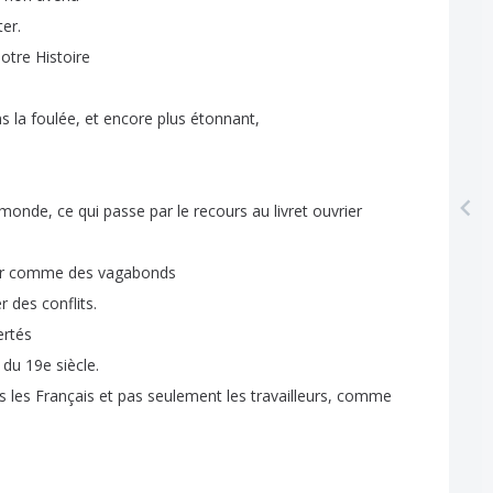
ter
.
otre
Histoire
ns
la
foulée
,
et
encore
plus
étonnant
,
monde
,
ce
qui
passe
par
le
recours
au
livret
ouvrier
r
comme
des
vagabonds
er
des
conflits
.
ertés
du
19e
siècle
.
s
les
Français
et
pas
seulement
les
travailleurs
,
comme