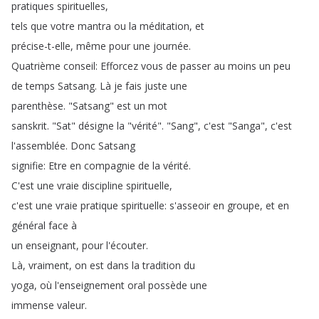
pratiques
spirituelles
,
tels
que
votre
mantra
ou
la
méditation
,
et
précise-t-elle
,
même
pour
une
journée
.
Quatrième
conseil
:
Efforcez
vous
de
passer
au
moins
un
peu
de
temps
Satsang
.
Là
je
fais
juste
une
parenthèse
.
"
Satsang
"
est
un
mot
sanskrit
.
"
Sat
"
désigne
la
"
vérité
".
"
Sang
",
c'est
"
Sanga
",
c'est
l'assemblée
.
Donc
Satsang
signifie
:
Etre
en
compagnie
de
la
vérité
.
C'est
une
vraie
discipline
spirituelle
,
c'est
une
vraie
pratique
spirituelle
:
s'asseoir
en
groupe
,
et
en
général
face
à
un
enseignant
,
pour
l'écouter
.
Là
,
vraiment
,
on
est
dans
la
tradition
du
yoga
,
où
l'enseignement
oral
possède
une
immense
valeur
.