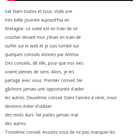
Sat
Nam
toutes
et
tous
.
Voilà
une
très
belle
journée
aujourd'hui
en
Bretagne
.
Le
soleil
est
en
train
de
se
coucher
devant
moi
.
J'étais
en
train
de
surfer
sur
le
web
et
je
suis
tombé
sur
quelques
conseils
donnés
par
Amma
.
Des
conseils
,
dit
elle
,
pour
que
nos
vies
soient
pleines
de
sens
.
Alors
,
je
les
partage
avec
vous
.
Premier
conseil
:
Ne
gâchons
jamais
une
opportunité
d'aider
les
autres
.
Deuxième
conseil
:
Dans
l'année
à
venir
,
nous
devrions
éviter
d'utiliser
des
mots
durs
.
Ne
parlez
jamais
mal
des
autres
.
Troisième
conseil
:
Assurez
vous
de
ne
pas
manquer
les