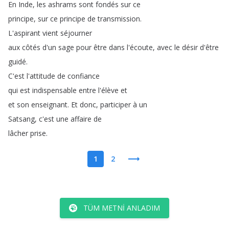
En
Inde
,
les
ashrams
sont
fondés
sur
ce
principe
,
sur
ce
principe
de
transmission
.
L'aspirant
vient
séjourner
aux
côtés
d'un
sage
pour
être
dans
l'écoute
,
avec
le
désir
d'être
guidé
.
C'est
l'attitude
de
confiance
qui
est
indispensable
entre
l'élève
et
et
son
enseignant
.
Et
donc
,
participer
à
un
Satsang
,
c'est
une
affaire
de
lâcher
prise
.
1
2
TÜM METNI ANLADIM