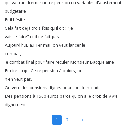
qui
va
transformer
notre
pension
en
variables
d'ajustement
budgétaire
.
Et
il
hésite
.
Cela
fait
déjà
trois
fois
qu'il
dit
: "
je
vais
le
faire
"
et
il
ne
fait
pas
.
Aujourd'hui
,
au
1er
mai
,
on
veut
lancer
le
combat
,
le
combat
final
pour
faire
reculer
Monsieur
Bacquelaine
.
Et
dire
stop
!
Cette
pension
à
points
,
on
n'en
veut
pas
.
On
veut
des
pensions
dignes
pour
tout
le
monde
.
Des
pensions
à
1500
euros
parce
qu'on
a
le
droit
de
vivre
dignement
1
2