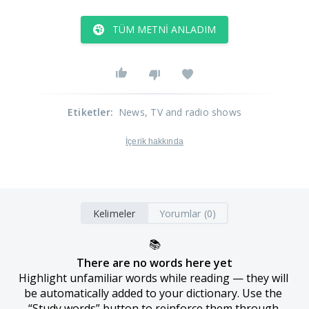
TÜM METNI ANLADIM
Etiketler
:
News
, TV and radio shows
İçerik hakkında
Kelimeler
Yorumlar (0)
📚
There are no words here yet
Highlight unfamiliar words while reading — they will 
be automatically added to your dictionary. Use the 
“Study words” button to reinforce them through 