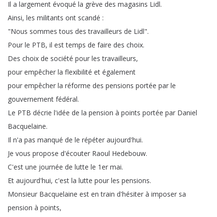
Il
a
largement
évoqué
la
grève
des
magasins
Lidl
.
Ainsi
,
les
militants
ont
scandé
:
"
Nous
sommes
tous
des
travailleurs
de
Lidl
".
Pour
le
PTB
,
il
est
temps
de
faire
des
choix
.
Des
choix
de
société
pour
les
travailleurs
,
pour
empêcher
la
flexibilité
et
également
pour
empêcher
la
réforme
des
pensions
portée
par
le
gouvernement
fédéral
.
Le
PTB
décrie
l'idée
de
la
pension
à
points
portée
par
Daniel
Bacquelaine
.
Il
n'a
pas
manqué
de
le
répéter
aujourd'hui
.
Je
vous
propose
d'écouter
Raoul
Hedebouw
.
C'est
une
journée
de
lutte
le
1er
mai
.
Et
aujourd'hui
,
c'est
la
lutte
pour
les
pensions
.
Monsieur
Bacquelaine
est
en
train
d'hésiter
à
imposer
sa
pension
à
points
,